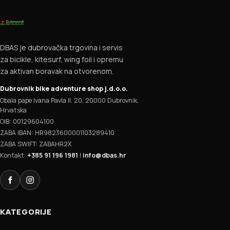
DBAS je dubrovačka trgovina i servis
za bicikle, kitesurf, wing foil i opremu
za aktivan boravak na otvorenom.
Dubrovnik bike adventure shop j.d.o.o.
Obala pape Ivana Pavla II. 20, 20000 Dubrovnik,
Hrvatska
OIB: 00129604100
ZABA IBAN: HR9823600001103289410
ZABA SWIFT: ZABAHR2X
Kontakt:
+385 91 196 1981
|
info@dbas.hr
Facebook
Instagram
KATEGORIJE