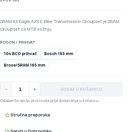
SRAM XX Eagle AXS E-Bike Transmission Groupset je SRAM
Groupset za MTB vožnju.
POGON / PRIHVAT
104 BCD prihvat
Bosch 165 mm
Brose/SRAM 165 mm
SRAM XX Eagle AXS E-Bike Transmission Groupset količina
−
+
DODAJ U KOŠARICU
Odaberite opciju proizvoda prije dodavanja u košaricu.
Stručna preporuka
Servis u Dubrovniku