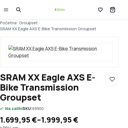
Lista želja
Početna
>
Groupset
>
SRAM XX Eagle AXS E-Bike Transmission Groupset
SRAM XX Eagle AXS E-
Dodaj u 
Bike Transmission
Groupset
Na zalihi
SKU:
69900
Raspon cijena: od 1.699,95 € do 1.
1.699,95
€
–
1.999,95
€
s PDV-om