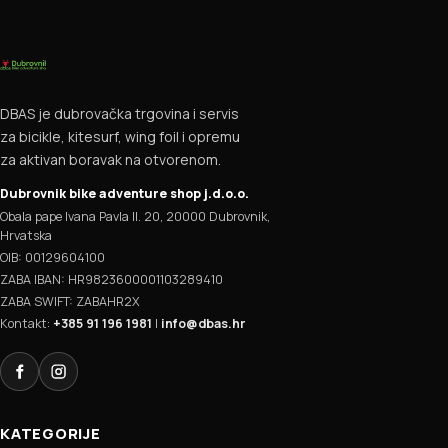
DBAS je dubrovačka trgovina i servis
za bicikle, kitesurf, wing foil i opremu
za aktivan boravak na otvorenom.
Dubrovnik bike adventure shop j.d.o.o.
Obala pape Ivana Pavla II. 20, 20000 Dubrovnik,
Hrvatska
OIB: 00129604100
ZABA IBAN: HR9823600001103289410
ZABA SWIFT: ZABAHR2X
Kontakt:
+385 91 196 1981
|
info@dbas.hr
Facebook
Instagram
KATEGORIJE