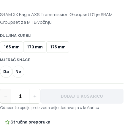
SRAM XX Eagle AXS Transmission Groupset D1 je SRAM
Groupset za MTB vožnju.
DULJINA KURBLI
165 mm
170 mm
175 mm
MJERAČ SNAGE
Da
Ne
SRAM XX Eagle AXS Transmission Groupset D1 količina
−
+
DODAJ U KOŠARICU
Odaberite opciju proizvoda prije dodavanja u košaricu.
Stručna preporuka