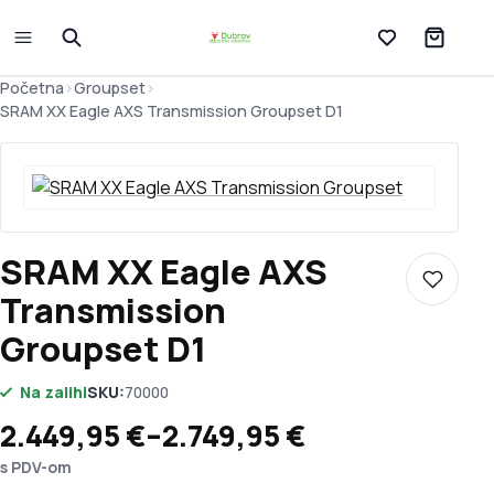
Lista želja
Početna
>
Groupset
>
SRAM XX Eagle AXS Transmission Groupset D1
SRAM XX Eagle AXS
Dodaj u 
Transmission
Groupset D1
Na zalihi
SKU:
70000
Raspon cijena: od 2.449,95 € do 2.
2.449,95
€
–
2.749,95
€
s PDV-om