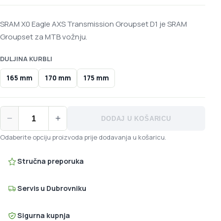
SRAM X0 Eagle AXS Transmission Groupset D1 je SRAM
Groupset za MTB vožnju.
DULJINA KURBLI
165 mm
170 mm
175 mm
SRAM X0 Eagle AXS Transmission Groupset D1 količina
−
+
DODAJ U KOŠARICU
Odaberite opciju proizvoda prije dodavanja u košaricu.
Stručna preporuka
Servis u Dubrovniku
Sigurna kupnja