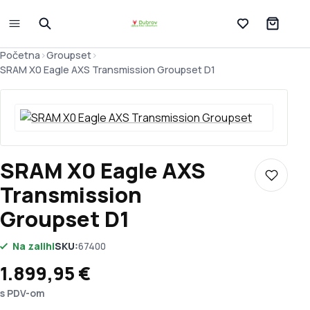
Lista želja
Početna
>
Groupset
>
SRAM X0 Eagle AXS Transmission Groupset D1
SRAM X0 Eagle AXS
Dodaj u 
Transmission
Groupset D1
Na zalihi
SKU:
67400
1.899,95
€
s PDV-om