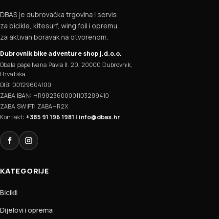
DBAS je dubrovačka trgovina i servis
za bicikle, kitesurf, wing foil i opremu
za aktivan boravak na otvorenom.
Dubrovnik bike adventure shop j.d.o.o.
Obala pape Ivana Pavla II. 20, 20000 Dubrovnik,
Hrvatska
OIB: 00129604100
ZABA IBAN: HR9823600001103289410
ZABA SWIFT: ZABAHR2X
Kontakt:
+385 91 196 1981
|
info@dbas.hr
Facebook
Instagram
KATEGORIJE
Bicikli
Dijelovi i oprema