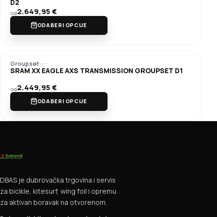
D2
2.649,95
€
od
ODABERI OPCIJE
Groupset
SRAM XX EAGLE AXS TRANSMISSION GROUPSET D1
2.449,95
€
od
ODABERI OPCIJE
DBAS je dubrovačka trgovina i servis
za bicikle, kitesurf, wing foil i opremu
za aktivan boravak na otvorenom.