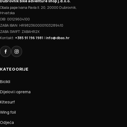
Dubrovnik bike adventure shop j.d.o.o.
Obala pape Ivana Pavla II. 20, 20000 Dubrovnik,
Hrvatska
OIB: 00129604100
ZABA IBAN: HR9823600001103289410
ZABA SWIFT: ZABAHR2X
Kontakt:
+385 91 196 1981
|
info@dbas.hr
Facebook
Instagram
KATEGORIJE
Bicikli
Dijelovi i oprema
Kitesurf
Wing foil
Odjeća