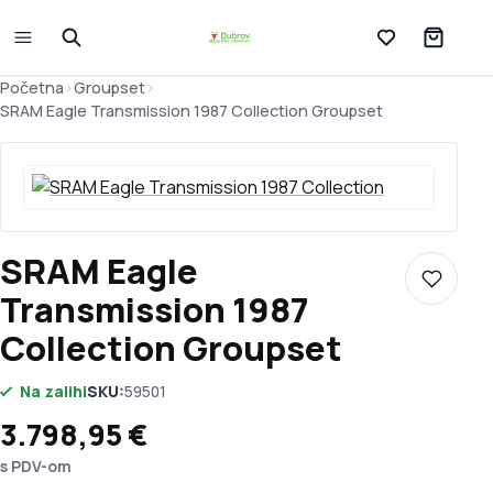
Lista želja
Početna
>
Groupset
>
SRAM Eagle Transmission 1987 Collection Groupset
SRAM Eagle
Dodaj u 
Transmission 1987
Collection Groupset
Na zalihi
SKU:
59501
3.798,95
€
s PDV-om