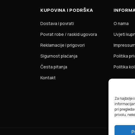
KUPOVINA I PODRŠKA
INFORMA
Dostava i povrati
O nama
Povrat robe / raskid ugovora
Uvjeti kup
Reklamacije i prigovori
Impressu
Sigurnost plaćanja
Politika pr
Česta pitanja
Politika ko
Kontakt
Za najbolje 
informacija
pri pregledav
privolu, nek
P