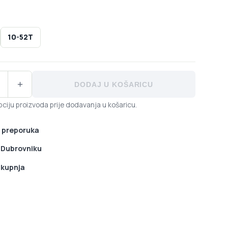
10-52T
75 Eagle kazeta - 10-50T/10-52T količina
+
DODAJ U KOŠARICU
ciju proizvoda prije dodavanja u košaricu.
 preporuka
u Dubrovniku
 kupnja