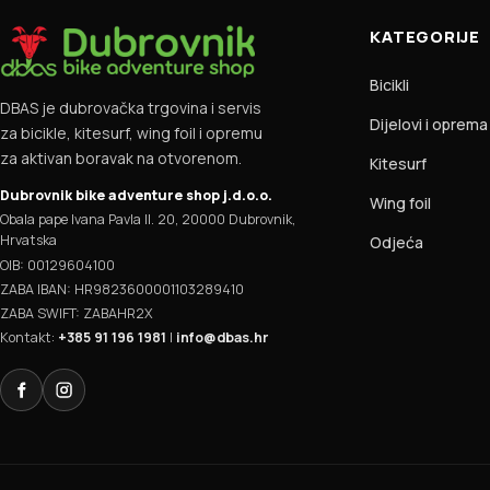
KATEGORIJE
Bicikli
DBAS je dubrovačka trgovina i servis
Dijelovi i oprema
za bicikle, kitesurf, wing foil i opremu
za aktivan boravak na otvorenom.
Kitesurf
Dubrovnik bike adventure shop j.d.o.o.
Wing foil
Obala pape Ivana Pavla II. 20, 20000 Dubrovnik,
Hrvatska
Odjeća
OIB: 00129604100
ZABA IBAN: HR9823600001103289410
ZABA SWIFT: ZABAHR2X
Kontakt:
+385 91 196 1981
|
info@dbas.hr
Facebook
Instagram