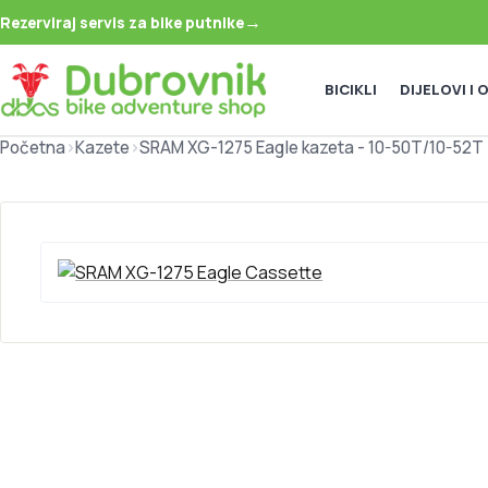
→
Rezerviraj servis za bike putnike
BICIKLI
DIJELOVI I
Početna
>
Kazete
>
SRAM XG-1275 Eagle kazeta - 10-50T/10-52T