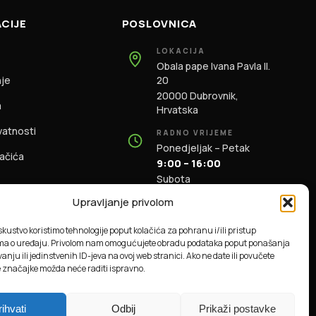
CIJE
POSLOVNICA
LOKACIJA
Obala pape Ivana Pavla II.
nje
20
20000 Dubrovnik,
m
Hrvatska
ivatnosti
RADNO VRIJEME
Ponedjeljak – Petak
lačića
9:00 – 16:00
Subota
9:00 – 13:00
Upravljanje privolom
KONTAKT
iskustvo koristimo tehnologije poput kolačića za pohranu i/ili pristup
+385 91 196 1981
ma o uređaju. Privolom nam omogućujete obradu podataka poput ponašanja
info@dbas.hr
anju ili jedinstvenih ID-jeva na ovoj web stranici. Ako ne date ili povučete
e značajke možda neće raditi ispravno.
rihvati
Odbij
Prikaži postavke