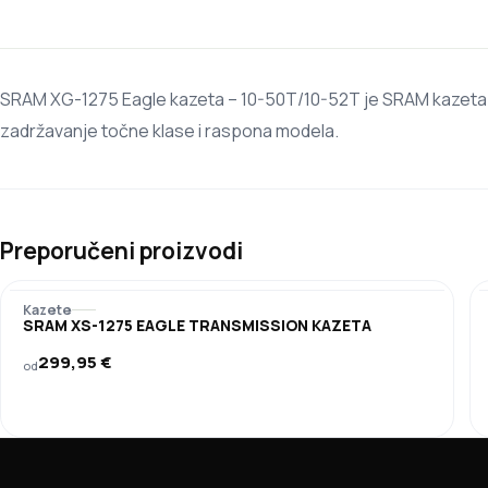
SRAM XG-1275 Eagle kazeta – 10-50T/10-52T je SRAM kazeta za b
zadržavanje točne klase i raspona modela.
Preporučeni proizvodi
Kazete
SRAM XS-1275 EAGLE TRANSMISSION KAZETA
299,95
€
od