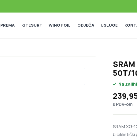
 OPREMA
KITESURF
WING FOIL
ODJEĆA
USLUGE
KONT
SRAM X
50T/1
Na zalihi
239,9
s PDV-om
SRAM XG-12
biciklističk