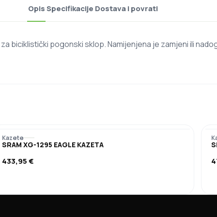
Opis
Specifikacije
Dostava i povrati
iciklistički pogonski sklop. Namijenjena je zamjeni ili nadog
Kazete
K
SRAM XG-1295 EAGLE KAZETA
S
433,95
€
4