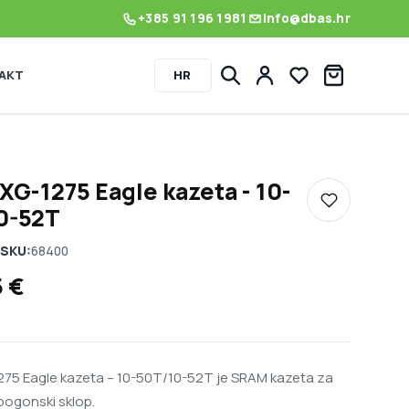
+385 91 196 1981
info@dbas.hr
AKT
HR
Lista želja
G-1275 Eagle kazeta - 10-
Dodaj u listu
0-52T
SKU:
68400
5
€
75 Eagle kazeta – 10-50T/10-52T je SRAM kazeta za
i pogonski sklop.