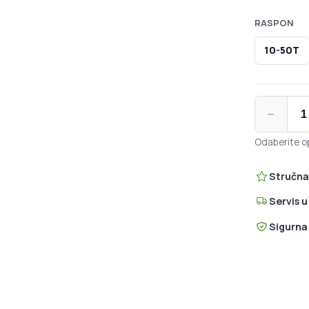
RASPON
10-50T
SRAM XG-12
−
Odaberite op
Stručna
Servis 
Sigurna