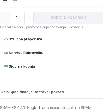
SRAM XS-1275 Eagle Transmission kazeta količina
−
+
DODAJ U KOŠARICU
Odaberite opciju proizvoda prije dodavanja u košaricu.
Stručna preporuka
Servis u Dubrovniku
Sigurna kupnja
Opis
Specifikacije
Dostava i povrati
SRAM XS-1275 Eagle Transmission kazeta je SRAM