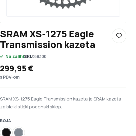
SRAM XS-1275 Eagle
Dodaj u 
Transmission kazeta
Na zalihi
SKU:
69300
299,95
€
s PDV-om
SRAM XS-1275 Eagle Transmission kazeta je SRAM kazeta
za biciklistički pogonski sklop.
BOJA
Crna / srebrna
Siva / srebrna