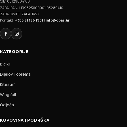
OIB: 00129604100
ZABA IBAN: HR9823600001103289410
ZABA SWIFT: ZABAHR2X
Kontakt:
+385 91 196 1981
|
info@dbas.hr
Facebook
Instagram
KATEGORIJE
Bicikli
Dijelovi i oprema
Kitesurf
Wing foil
Odjeća
KUPOVINA I PODRŠKA