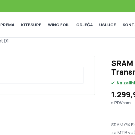
 OPREMA
KITESURF
WING FOIL
ODJEĆA
USLUGE
KONT
t D1
SRAM 
Trans
Na zalihi
1.299
s PDV-om
SRAM GX Ea
za MTB vož