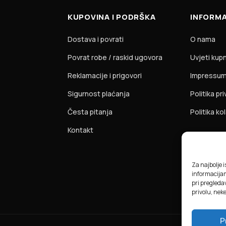
KUPOVINA I PODRŠKA
INFORMA
Dostava i povrati
O nama
Povrat robe / raskid ugovora
Uvjeti kup
Reklamacije i prigovori
Impressu
Sigurnost plaćanja
Politika pr
Česta pitanja
Politika ko
Kontakt
Za najbolje 
informacija
pri pregledav
privolu, nek
P