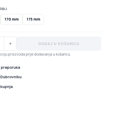
RBLI
170 mm
175 mm
gle AXS Transmission Groupset D1 količina
+
DODAJ U KOŠARICU
ciju proizvoda prije dodavanja u košaricu.
 preporuka
u Dubrovniku
 kupnja