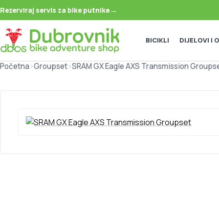
→
Rezerviraj servis za bike putnike
BICIKLI
DIJELOVI I
Početna
>
Groupset
>
SRAM GX Eagle AXS Transmission Groupse