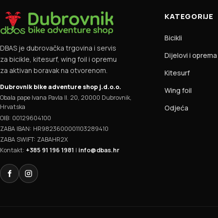
KATEGORIJE
Bicikli
DBAS je dubrovačka trgovina i servis
Dijelovi i oprema
za bicikle, kitesurf, wing foil i opremu
za aktivan boravak na otvorenom.
Kitesurf
Dubrovnik bike adventure shop j.d.o.o.
Wing foil
Obala pape Ivana Pavla II. 20, 20000 Dubrovnik,
Hrvatska
Odjeća
OIB: 00129604100
ZABA IBAN: HR9823600001103289410
ZABA SWIFT: ZABAHR2X
Kontakt:
+385 91 196 1981
|
info@dbas.hr
Facebook
Instagram