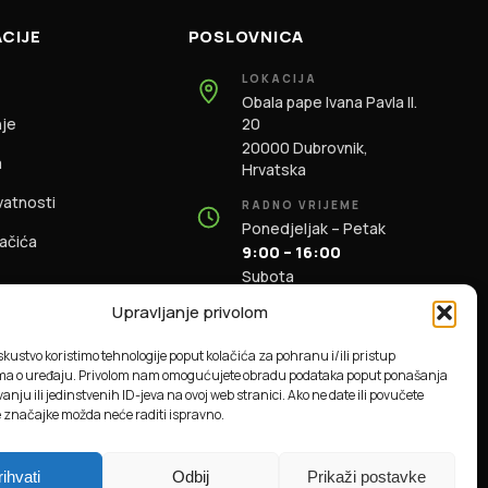
CIJE
POSLOVNICA
LOKACIJA
Obala pape Ivana Pavla II.
nje
20
20000 Dubrovnik,
m
Hrvatska
ivatnosti
RADNO VRIJEME
Ponedjeljak – Petak
lačića
9:00 – 16:00
Subota
9:00 – 13:00
Upravljanje privolom
KONTAKT
iskustvo koristimo tehnologije poput kolačića za pohranu i/ili pristup
+385 91 196 1981
ma o uređaju. Privolom nam omogućujete obradu podataka poput ponašanja
info@dbas.hr
anju ili jedinstvenih ID-jeva na ovoj web stranici. Ako ne date ili povučete
e značajke možda neće raditi ispravno.
rihvati
Odbij
Prikaži postavke