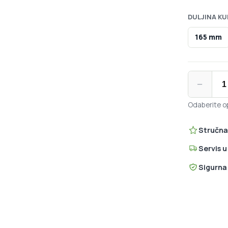
DULJINA KU
165 mm
SRAM GX Ea
−
Odaberite op
Stručna
Servis 
Sigurna