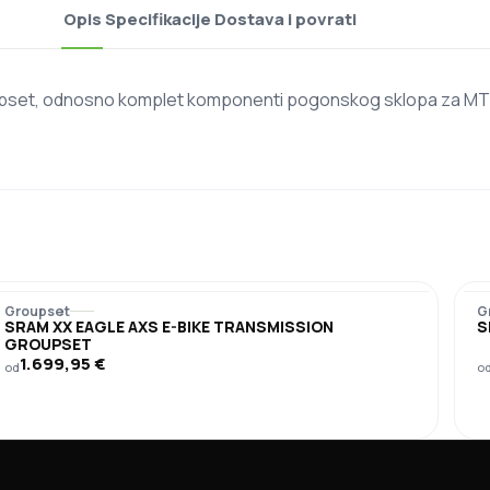
Opis
Specifikacije
Dostava i povrati
set, odnosno komplet komponenti pogonskog sklopa za MTB 
Groupset
G
SRAM XX EAGLE AXS E-BIKE TRANSMISSION
S
GROUPSET
1.699,95
€
od
o