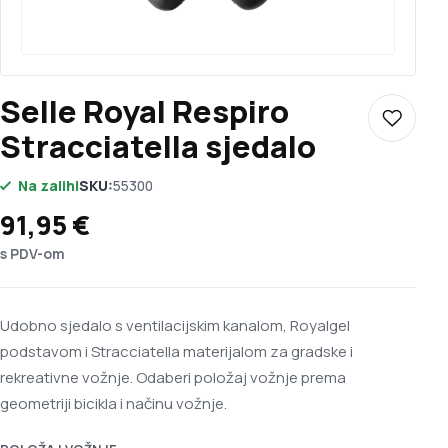
Selle Royal Respiro
Dodaj u 
Stracciatella sjedalo
Na zalihi
SKU:
55300
91,95
€
s PDV-om
Udobno sjedalo s ventilacijskim kanalom, Royalgel
podstavom i Stracciatella materijalom za gradske i
rekreativne vožnje. Odaberi položaj vožnje prema
geometriji bicikla i načinu vožnje.