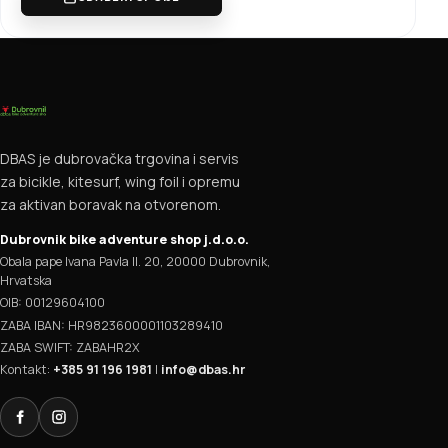
DBAS je dubrovačka trgovina i servis
za bicikle, kitesurf, wing foil i opremu
za aktivan boravak na otvorenom.
Dubrovnik bike adventure shop j.d.o.o.
Obala pape Ivana Pavla II. 20, 20000 Dubrovnik,
Hrvatska
OIB: 00129604100
ZABA IBAN: HR9823600001103289410
ZABA SWIFT: ZABAHR2X
Kontakt:
+385 91 196 1981
|
info@dbas.hr
Facebook
Instagram