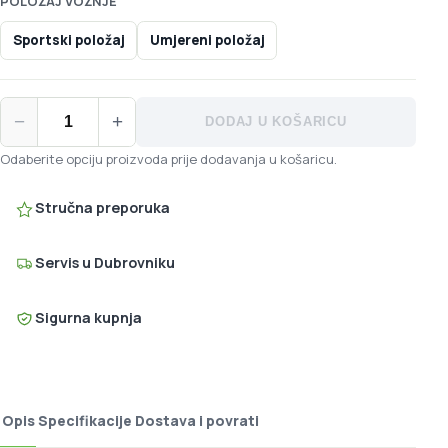
POLOŽAJ VOŽNJE
Sportski položaj
Umjereni položaj
Selle Royal Respiro Stracciatella sjedalo količina
−
+
DODAJ U KOŠARICU
Odaberite opciju proizvoda prije dodavanja u košaricu.
Stručna preporuka
Servis u Dubrovniku
Sigurna kupnja
Opis
Specifikacije
Dostava i povrati