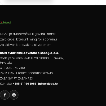
DBAS je dubrovačka trgovina i servis
za bicikle, kitesurf, wing foil i opremu
za aktivan boravak na otvorenom.
Dubrovnik bike adventure shop j.d.o.o.
Obala pape Ivana Pavla II. 20, 20000 Dubrovnik,
Hrvatska
OIB: 00129604100
ZABA IBAN: HR9823600001103289410
ZABA SWIFT: ZABAHR2X
Kontakt:
+385 91 196 1981
|
info@dbas.hr
Facebook
Instagram