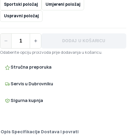
Sportski položaj
Umjereni položaj
Uspravni položaj
Selle Royal Explora sjedalo količina
−
+
DODAJ U KOŠARICU
Odaberite opciju proizvoda prije dodavanja u košaricu.
Stručna preporuka
Servis u Dubrovniku
Sigurna kupnja
Opis
Specifikacije
Dostava i povrati