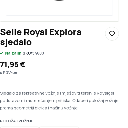
Selle Royal Explora
Dodaj u 
sjedalo
Na zalihi
SKU:
54800
71,95
€
s PDV-om
Sjedalo za rekreativne vožnje i mješoviti teren, s Royalgel
podstavom i rasterećenjem pritiska. Odaberi položaj vožnje
prema geometriji bicikla i načinu vožnje.
POLOŽAJ VOŽNJE