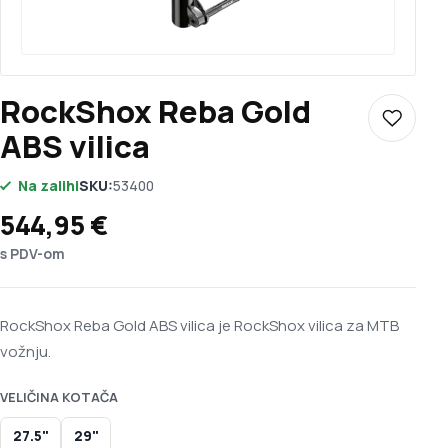
RockShox Reba Gold
Dodaj u 
ABS vilica
Na zalihi
SKU:
53400
544,95
€
s PDV-om
RockShox Reba Gold ABS vilica je RockShox vilica za MTB
vožnju.
VELIČINA KOTAČA
27.5"
29"