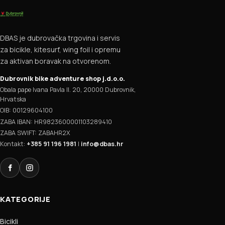
DBAS je dubrovačka trgovina i servis
za bicikle, kitesurf, wing foil i opremu
za aktivan boravak na otvorenom.
Dubrovnik bike adventure shop j.d.o.o.
Obala pape Ivana Pavla II. 20, 20000 Dubrovnik,
Hrvatska
OIB: 00129604100
ZABA IBAN: HR9823600001103289410
ZABA SWIFT: ZABAHR2X
Kontakt:
+385 91 196 1981
|
info@dbas.hr
Facebook
Instagram
KATEGORIJE
Bicikli