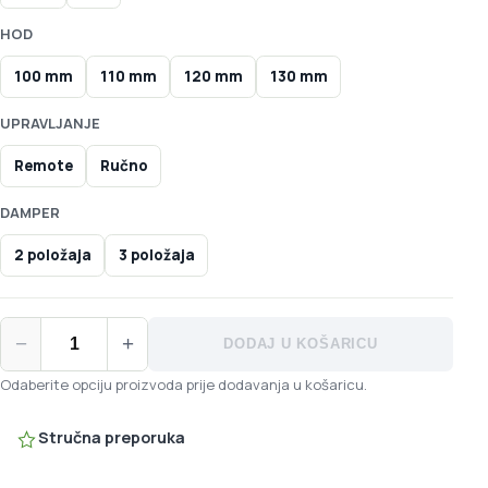
HOD
100 mm
110 mm
120 mm
130 mm
UPRAVLJANJE
Remote
Ručno
DAMPER
2 položaja
3 položaja
RockShox Reba Gold ABS vilica količina
−
+
DODAJ U KOŠARICU
Odaberite opciju proizvoda prije dodavanja u košaricu.
Stručna preporuka