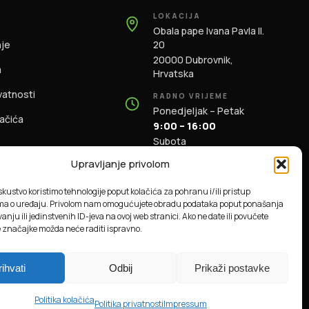
LOKACIJA
Obala pape Ivana Pavla II.
nje
20
20000 Dubrovnik,
m
Hrvatska
ivatnosti
RADNO VRIJEME
Ponedjeljak – Petak
lačića
9:00 – 16:00
Subota
9:00 – 13:00
Upravljanje privolom
KONTAKT
iskustvo koristimo tehnologije poput kolačića za pohranu i/ili pristup
+385 91 196 1981
ma o uređaju. Privolom nam omogućujete obradu podataka poput ponašanja
info@dbas.hr
anju ili jedinstvenih ID-jeva na ovoj web stranici. Ako ne date ili povučete
e značajke možda neće raditi ispravno.
rihvati
Odbij
Prikaži postavke
Powered by
NodesLogic
Politika kolačića
Politika privatnosti
Impressum