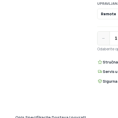
UPRAVLJAN
Remote
RockShox Ju
−
Odaberite op
Stručna
Servis 
Sigurna
Opis
Specifikacije
Dostava i povrati