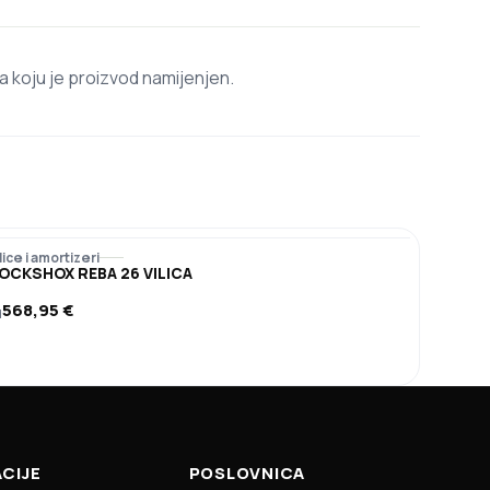
a koju je proizvod namijenjen.
lice i amortizeri
OCKSHOX REBA 26 VILICA
568,95
€
d
CIJE
POSLOVNICA