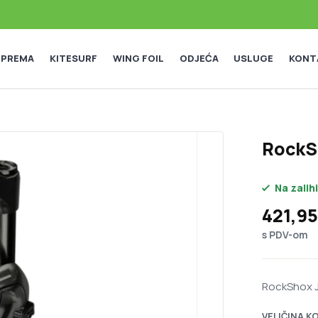
 OPREMA
KITESURF
WING FOIL
ODJEĆA
USLUGE
KONT
RockSh
Na zalihi
Raspon
421,9
s PDV-om
RockShox Ju
VELIČINA K