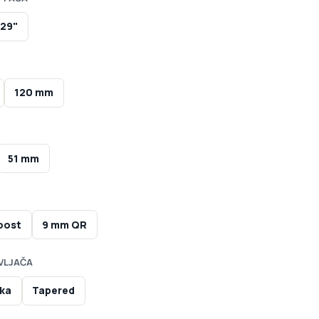
29"
120 mm
51 mm
oost
9 mm QR
VLJAČA
ska
Tapered