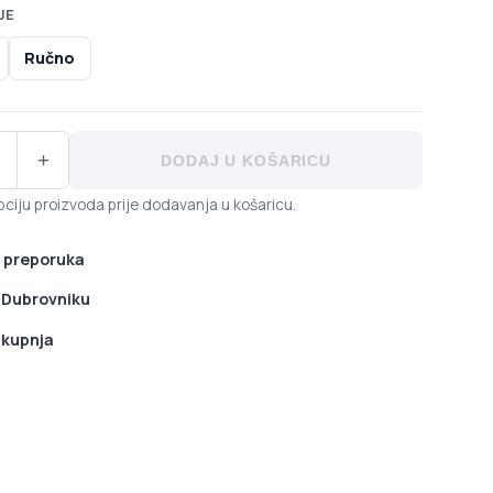
JE
Ručno
dy Gold RL vilica količina
+
DODAJ U KOŠARICU
ciju proizvoda prije dodavanja u košaricu.
 preporuka
u Dubrovniku
 kupnja