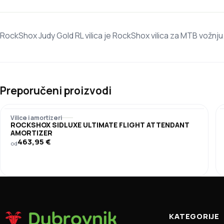
RockShox Judy Gold RL vilica je RockShox vilica za MTB vožnju.
Preporučeni proizvodi
Vilice i amortizeri
ROCKSHOX SIDLUXE ULTIMATE FLIGHT ATTENDANT
AMORTIZER
463,95
€
od
KATEGORIJE