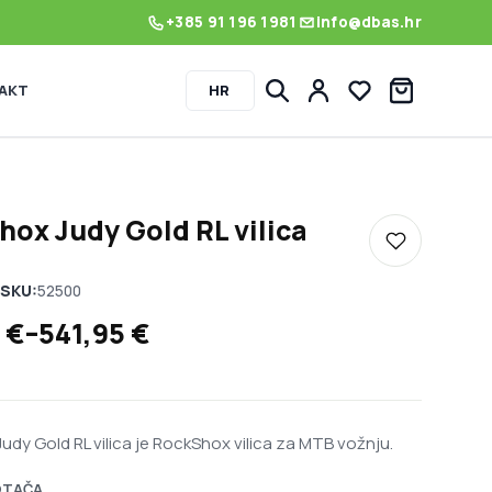
+385 91 196 1981
info@dbas.hr
AKT
HR
Lista želja
ox Judy Gold RL vilica
Dodaj u listu
SKU:
52500
 cijena: od 421,95 € do 541,95 €
5
€
–
541,95
€
dy Gold RL vilica je RockShox vilica za MTB vožnju.
OTAČA