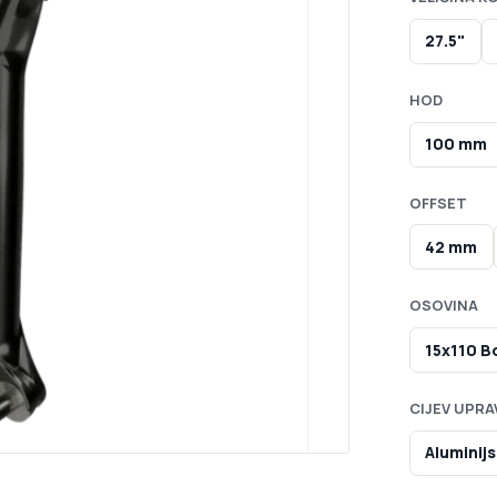
27.5"
HOD
100 mm
OFFSET
42 mm
OSOVINA
15x110 B
CIJEV UPRA
Aluminij