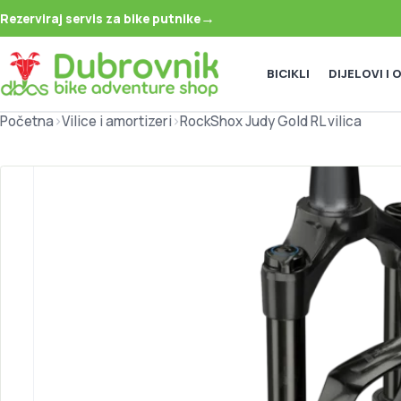
→
Rezerviraj servis za bike putnike
BICIKLI
DIJELOVI I
Početna
>
Vilice i amortizeri
>
RockShox Judy Gold RL vilica