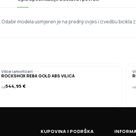
 Odabir modela usmjeren je na prednji ovjes i izvedbu bicikla z
Vilice i amortizeri
Vi
ROCKSHOX REBA GOLD ABS VILICA
R
544,95
€
od
o
KUPOVINA I PODRŠKA
INFORMA