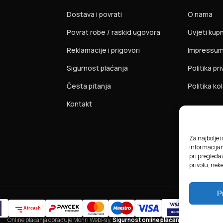
Dostava i povrati
O nama
Povrat robe / raskid ugovora
Uvjeti kup
Reklamacije i prigovori
Impressu
Sigurnost plaćanja
Politika pr
Česta pitanja
Politika ko
Kontakt
Za najbolje 
informacija
pri pregledav
privolu, nek
P
Online plaćanja obrađuje Monri WebPay.
Sigurnost online plaćanja