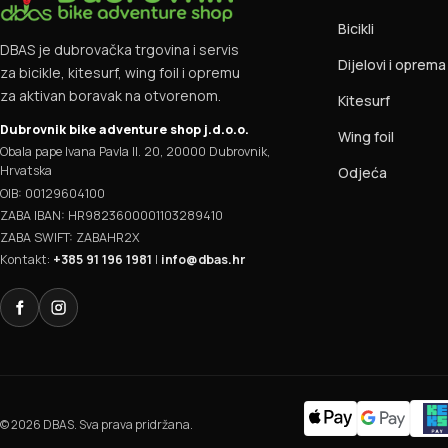
Bicikli
DBAS je dubrovačka trgovina i servis
Dijelovi i oprema
za bicikle, kitesurf, wing foil i opremu
za aktivan boravak na otvorenom.
Kitesurf
Dubrovnik bike adventure shop j.d.o.o.
Wing foil
Obala pape Ivana Pavla II. 20, 20000 Dubrovnik,
Hrvatska
Odjeća
OIB: 00129604100
ZABA IBAN: HR9823600001103289410
ZABA SWIFT: ZABAHR2X
Kontakt:
+385 91 196 1981
|
info@dbas.hr
Facebook
Instagram
© 2026 DBAS. Sva prava pridržana.