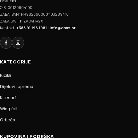
Hrvatska
OIB: 00129604100
ZABA IBAN: HR9823600001103289410
ZABA SWIFT: ZABAHR2X
Kontakt:
+385 91 196 1981
|
info@dbas.hr
Facebook
Instagram
KATEGORIJE
Bicikli
Dijelovi i oprema
Kitesurf
Wing foil
Odjeća
KUPOVINA I PODRŠKA