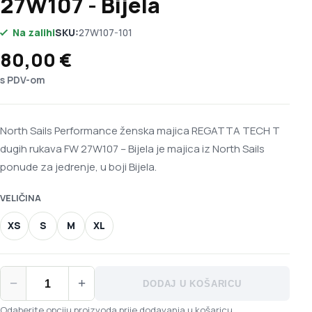
27W107 - Bijela
Na zalihi
SKU:
27W107-101
80,00
€
s PDV-om
North Sails Performance ženska majica REGATTA TECH T
dugih rukava FW 27W107 – Bijela je majica iz North Sails
ponude za jedrenje, u boji Bijela.
VELIČINA
XS
S
M
XL
North Sails Performance ženska majica REGATTA TECH T dugih
−
+
DODAJ U KOŠARICU
Odaberite opciju proizvoda prije dodavanja u košaricu.