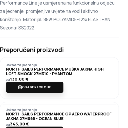
Performance Line je usmjerena na funkcionalnu odjeću
za jedrenje, promjenjive uvjete na vodi i aktivno
korištenje. Materijal: 88% POLYAMIDE-12% ELASTHAN.
Sezona: SS2022.
Preporučeni proizvodi
Jakne za jedrenje
NORTH SAILS PERFORMANCE MUŠKA JAKNA HIGH
LOFT SMOCK 27M310 - PHANTOM
130,00
€
od
ODABERI OPCIJE
Jakne za jedrenje
NORTH SAILS PERFORMANCE GP AERO WATERPROOF
JAKNA 27M065 - OCEAN BLUE
345,00
€
od