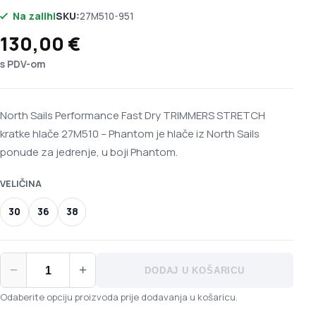
Na zalihi
SKU:
27M510-951
130,00
€
s PDV-om
North Sails Performance Fast Dry TRIMMERS STRETCH
kratke hlače 27M510 – Phantom je hlače iz North Sails
ponude za jedrenje, u boji Phantom.
VELIČINA
30
36
38
North Sails Performance Fast Dry TRIMMERS STRETCH kratke 
−
+
DODAJ U KOŠARICU
Odaberite opciju proizvoda prije dodavanja u košaricu.