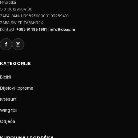
Hrvatska
OIB: 00129604100
ZABA IBAN: HR9823600001103289410
ZABA SWIFT: ZABAHR2X
Kontakt:
+385 91 196 1981
|
info@dbas.hr
Facebook
Instagram
KATEGORIJE
Bicikli
Dijelovi i oprema
Kitesurf
Wing foil
Odjeća
KUPOVINA I PODRŠKA