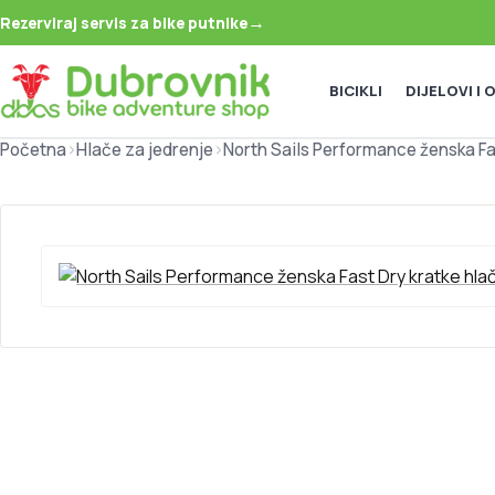
→
Rezerviraj servis za bike putnike
BICIKLI
DIJELOVI I
Početna
>
Hlače za jedrenje
>
North Sails Performance ženska F