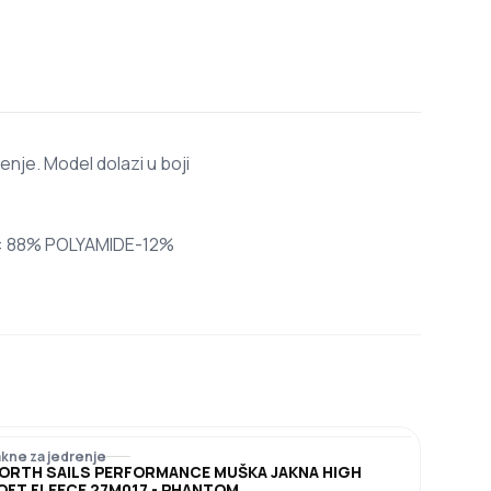
nje. Model dolazi u boji
jal: 88% POLYAMIDE-12%
akne za jedrenje
ORTH SAILS PERFORMANCE MUŠKA JAKNA HIGH
OFT FLEECE 27M017 - PHANTOM