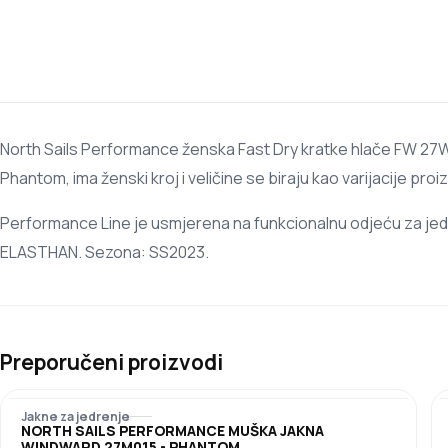
North Sails Performance ženska Fast Dry kratke hlače FW 27W
Phantom, ima ženski kroj i veličine se biraju kao varijacije proi
Performance Line je usmjerena na funkcionalnu odjeću za jedr
ELASTHAN. Sezona: SS2023.
Preporučeni proizvodi
Jakne za jedrenje
NORTH SAILS PERFORMANCE MUŠKA JAKNA
WINDWARD 27M015 - PHANTOM