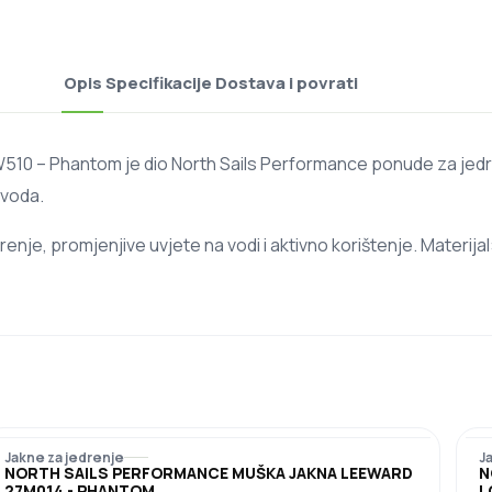
Opis
Specifikacije
Dostava i povrati
510 – Phantom je dio North Sails Performance ponude za jedre
zvoda.
enje, promjenjive uvjete na vodi i aktivno korištenje. Materi
Jakne za jedrenje
J
NORTH SAILS PERFORMANCE MUŠKA JAKNA LEEWARD
N
27M014 - PHANTOM
L