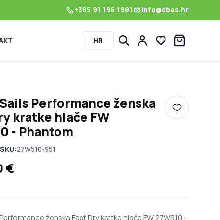
+385 91 196 1981
info@dbas.hr
AKT
HR
Lista želja
Sails Performance ženska
Dodaj u listu
ry kratke hlače FW
0 - Phantom
SKU:
27W510-951
0
€
 Performance ženska Fast Dry kratke hlače FW 27W510 –