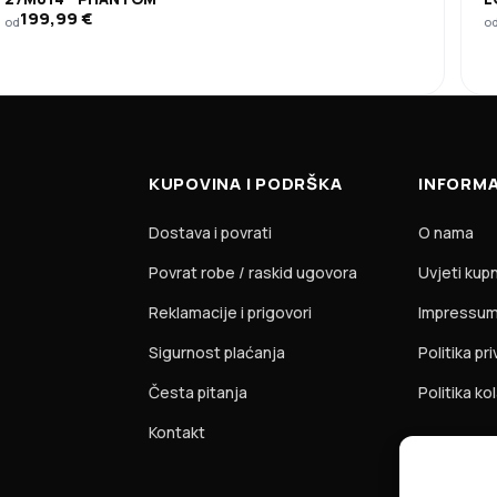
199,99
€
od
o
KUPOVINA I PODRŠKA
INFORMA
Dostava i povrati
O nama
Povrat robe / raskid ugovora
Uvjeti kup
Reklamacije i prigovori
Impressu
Sigurnost plaćanja
Politika pr
Česta pitanja
Politika ko
Kontakt