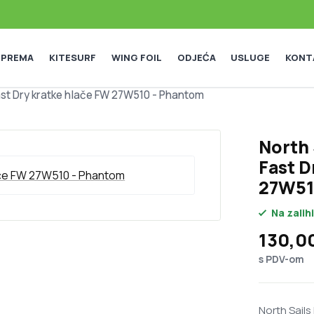
 OPREMA
KITESURF
WING FOIL
ODJEĆA
USLUGE
KONT
ast Dry kratke hlače FW 27W510 - Phantom
North 
Fast D
27W51
Na zalihi
130,0
s PDV-om
North Sails