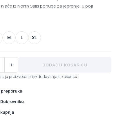
hlače iz North Sails ponude za jedrenje, u boji
M
L
XL
s Performance ženska Fast Dry kratke hlače FW 27W510 - Phan
+
DODAJ U KOŠARICU
ciju proizvoda prije dodavanja u košaricu.
 preporuka
u Dubrovniku
 kupnja