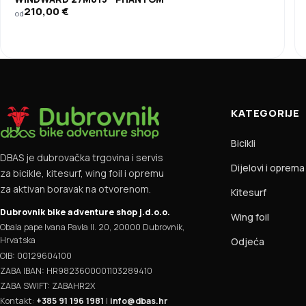
210,00
€
od
KATEGORIJE
Bicikli
DBAS je dubrovačka trgovina i servis
Dijelovi i oprema
za bicikle, kitesurf, wing foil i opremu
za aktivan boravak na otvorenom.
Kitesurf
Dubrovnik bike adventure shop j.d.o.o.
Wing foil
Obala pape Ivana Pavla II. 20, 20000 Dubrovnik,
Hrvatska
Odjeća
OIB: 00129604100
ZABA IBAN: HR9823600001103289410
ZABA SWIFT: ZABAHR2X
Kontakt:
+385 91 196 1981
|
info@dbas.hr