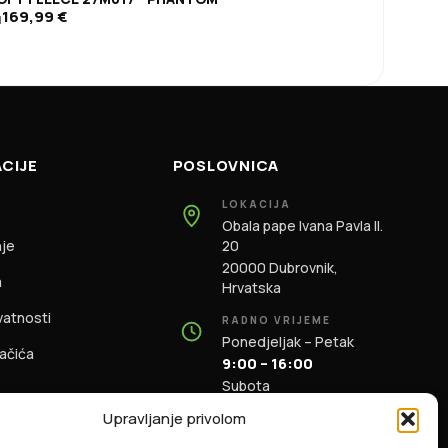
169,99
€
d
CIJE
POSLOVNICA
LOKACIJA
Obala pape Ivana Pavla II.
nje
20
20000 Dubrovnik,
m
Hrvatska
ivatnosti
RADNO VRIJEME
Ponedjeljak – Petak
lačića
9:00 – 16:00
Subota
9:00 – 13:00
Upravljanje privolom
KONTAKT