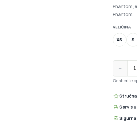
Phantom je 
Phantom.
VELIČINA
XS
S
North Sail
−
Odaberite op
Stručna
Servis 
Sigurna