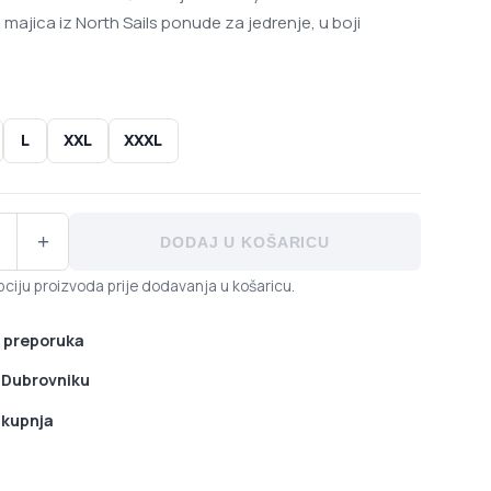
majica iz North Sails ponude za jedrenje, u boji
L
XXL
XXXL
s Performance muška majica Jersey T 27M205 - Phantom količ
+
DODAJ U KOŠARICU
ciju proizvoda prije dodavanja u košaricu.
 preporuka
u Dubrovniku
 kupnja