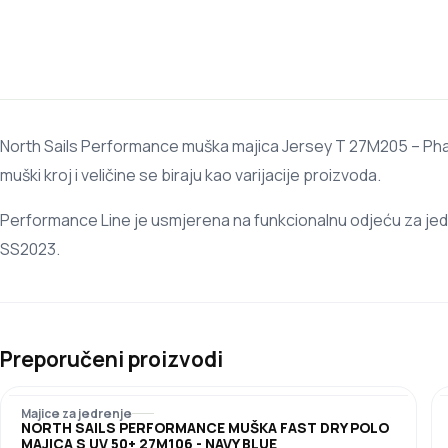
North Sails Performance muška majica Jersey T 27M205 – Phan
muški kroj i veličine se biraju kao varijacije proizvoda.
Performance Line je usmjerena na funkcionalnu odjeću za jedr
SS2023.
Preporučeni proizvodi
Majice za jedrenje
NORTH SAILS PERFORMANCE MUŠKA FAST DRY POLO
MAJICA S UV 50+ 27M106 - NAVY BLUE