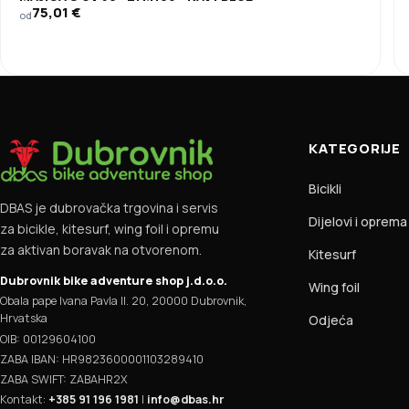
75,01
€
od
KATEGORIJE
Bicikli
DBAS je dubrovačka trgovina i servis
Dijelovi i oprema
za bicikle, kitesurf, wing foil i opremu
za aktivan boravak na otvorenom.
Kitesurf
Dubrovnik bike adventure shop j.d.o.o.
Wing foil
Obala pape Ivana Pavla II. 20, 20000 Dubrovnik,
Hrvatska
Odjeća
OIB: 00129604100
ZABA IBAN: HR9823600001103289410
ZABA SWIFT: ZABAHR2X
Kontakt:
+385 91 196 1981
|
info@dbas.hr