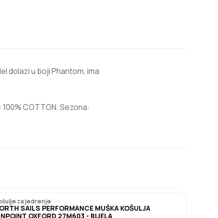
l dolazi u boji Phantom, ima
jal: 100% COTTON. Sezona:
ošulje za jedrenje
ORTH SAILS PERFORMANCE MUŠKA KOŠULJA
INPOINT OXFORD 27M603 - BIJELA