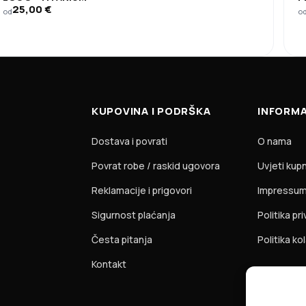
25,00
€
od
o
KUPOVINA I PODRŠKA
INFORMA
Dostava i povrati
O nama
Povrat robe / raskid ugovora
Uvjeti kup
Reklamacije i prigovori
Impressu
Sigurnost plaćanja
Politika pr
Česta pitanja
Politika ko
Kontakt