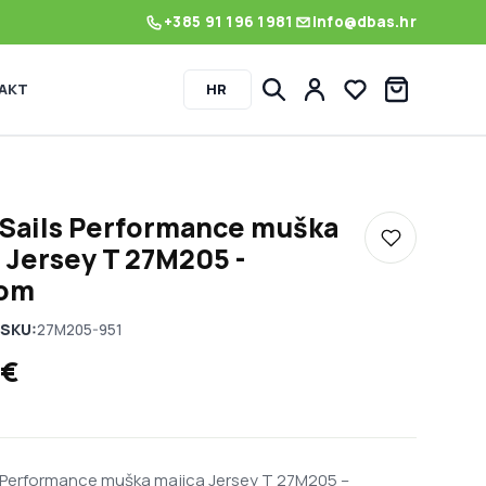
+385 91 196 1981
info@dbas.hr
AKT
HR
Lista želja
 Sails Performance muška
Dodaj u listu
 Jersey T 27M205 -
om
SKU:
27M205-951
€
s Performance muška majica Jersey T 27M205 –