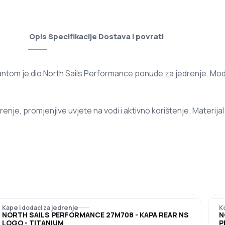
Opis
Specifikacije
Dostava i povrati
tom je dio North Sails Performance ponude za jedrenje. Mode
enje, promjenjive uvjete na vodi i aktivno korištenje. Materi
Kape i dodaci za jedrenje
K
NORTH SAILS PERFORMANCE 27M708 - KAPA REAR NS
N
LOGO - TITANIUM
P