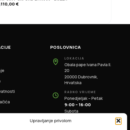
110,00
€
d
CIJE
POSLOVNICA
LOKACIJA
Obala pape Ivana Pavla II.
nje
20
20000 Dubrovnik,
m
Hrvatska
ivatnosti
RADNO VRIJEME
Ponedjeljak – Petak
lačića
9:00 – 16:00
Subota
9:00 – 13:00
Upravljanje privolom
KONTAKT