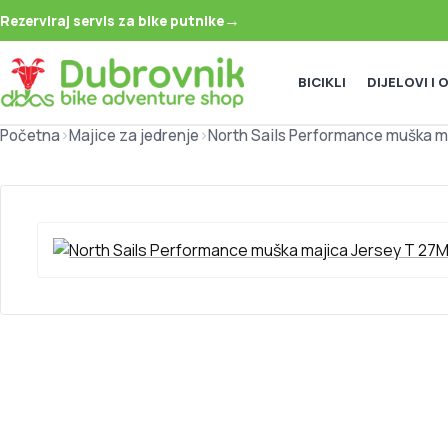
→
Rezerviraj servis za bike putnike
BICIKLI
DIJELOVI I
Početna
>
Majice za jedrenje
>
North Sails Performance muška m