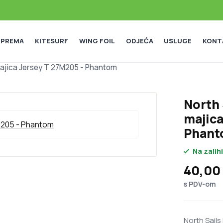
 OPREMA
KITESURF
WING FOIL
ODJEĆA
USLUGE
KONT
ajica Jersey T 27M205 - Phantom
North
majica
Phant
Na zalihi
40,00
s PDV-om
North Sail