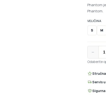
Phantom je 
Phantom.
VELIČINA
S
M
North Sail
−
Odaberite op
Stručna
Servis 
Sigurna