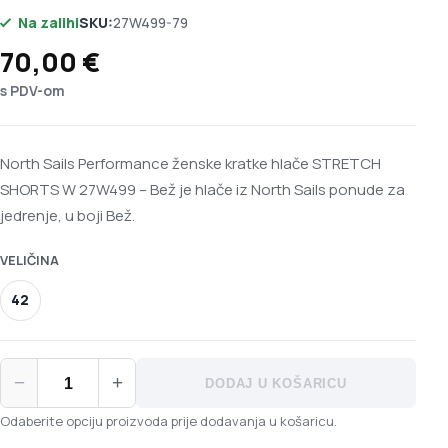
Na zalihi
SKU:
27W499-79
70,00
€
s PDV-om
North Sails Performance ženske kratke hlače STRETCH
SHORTS W 27W499 – Bež je hlače iz North Sails ponude za
jedrenje, u boji Bež.
VELIČINA
42
North Sails Performance ženske kratke hlače STRETCH SHOR
−
+
DODAJ U KOŠARICU
Odaberite opciju proizvoda prije dodavanja u košaricu.