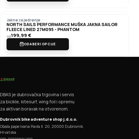
Jakne za jedrenje
NORTH SAILS PERFORMANCE MUŠKA JAKNA SAILOR
FLEECE LINED 27M095 - PHANTOM
199,99
€
od
ODABERI OPCIJE
DBAS je dubrovačka trgovina i servis
za bicikle, kitesurf, wing foil i opremu
za aktivan boravak na otvorenom.
Dubrovnik bike adventure shop j.d.o.o.
Obala pape Ivana Pavla II. 20, 20000 Dubrovnik,
Hrvatska