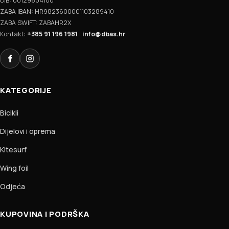
OIB: 00129604100
ZABA IBAN: HR9823600001103289410
ZABA SWIFT: ZABAHR2X
Kontakt:
+385 91 196 1981
|
info@dbas.hr
Facebook
Instagram
KATEGORIJE
Bicikli
Dijelovi i oprema
Kitesurf
Wing foil
Odjeća
KUPOVINA I PODRŠKA