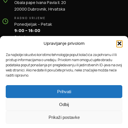
Obala pape Ivana Pavla II. 20
20000 Dubrovnik, Hrvatska
RADNO VRIJEME
Ponedjeljak – Petak
9:00 – 16:00
Subota
9:00 – 13:00
Upravljanje privolom
KONTAKT
Za najbolje iskustvo koristimo tehnologije poput kolačića za pohranu i/ili
+385 91 196 1981
pristup informacijama o uređaju. Privolom nam omogućujete obradu
info@dbas.hr
podataka poput ponašanja pri pregledavanju ili jedinstvenih ID-jeva na ovoj
web stranici. Ako ne date ili povučete privolu, neke značajke možda neće
raditi ispravno.
© 2026 DBAS. Sva prava pridržana.
Prihvati
Odbij
Prikaži postavke
Online plaćanja obrađuje Monri WebPay.
Sigurnost online plaćanja