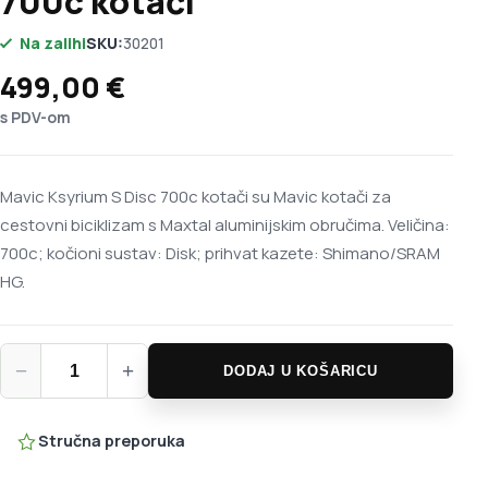
700c kotači
Na zalihi
SKU:
30201
499,00
€
s PDV-om
Mavic Ksyrium S Disc 700c kotači su Mavic kotači za
cestovni biciklizam s Maxtal aluminijskim obručima. Veličina:
700c; kočioni sustav: Disk; prihvat kazete: Shimano/SRAM
HG.
Mavic Ksyrium S Disc 700c kotači količina
−
+
DODAJ U KOŠARICU
Stručna preporuka