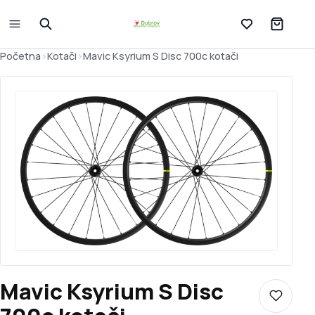
Lista želja
Početna
>
Kotači
>
Mavic Ksyrium S Disc 700c kotači
Mavic Ksyrium S Disc
Dodaj u 