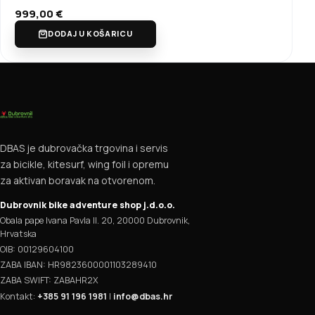
999,00
€
DODAJ U KOŠARICU
DBAS je dubrovačka trgovina i servis
za bicikle, kitesurf, wing foil i opremu
za aktivan boravak na otvorenom.
Dubrovnik bike adventure shop j.d.o.o.
Obala pape Ivana Pavla II. 20, 20000 Dubrovnik,
Hrvatska
OIB: 00129604100
ZABA IBAN: HR9823600001103289410
ZABA SWIFT: ZABAHR2X
Kontakt:
+385 91 196 1981
|
info@dbas.hr