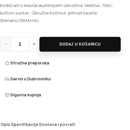
biciklizam s Maxtal aluminijskim obručima. Veličina: 700c;
kočioni sustav: Obručne kočnice; prihvat kazete:
Shimano/SRAM HG.
Mavic Ksyrium SL 700c kotači količina
−
+
DODAJ U KOŠARICU
Stručna preporuka
Servis u Dubrovniku
Sigurna kupnja
Opis
Specifikacije
Dostava i povrati