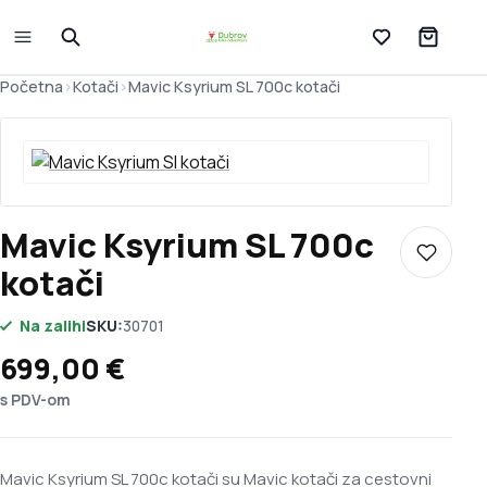
Lista želja
Početna
>
Kotači
>
Mavic Ksyrium SL 700c kotači
Mavic Ksyrium SL 700c
Dodaj u 
kotači
Na zalihi
SKU:
30701
699,00
€
s PDV-om
Mavic Ksyrium SL 700c kotači su Mavic kotači za cestovni