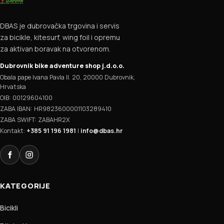
DBAS je dubrovačka trgovina i servis
za bicikle, kitesurf, wing foil i opremu
za aktivan boravak na otvorenom.
Dubrovnik bike adventure shop j.d.o.o.
Obala pape Ivana Pavla II. 20, 20000 Dubrovnik,
Hrvatska
OIB: 00129604100
ZABA IBAN: HR9823600001103289410
ZABA SWIFT: ZABAHR2X
Kontakt:
+385 91 196 1981
|
info@dbas.hr
Facebook
Instagram
KATEGORIJE
Bicikli