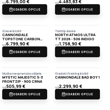
WHT/PNK
6.799,00
€
4.483,83
€
od
od
ODABERI OPCIJE
ODABERI OPCIJE
Gravel bicikli
Twintip daske
CANNONDALE
NORTH ATMOS ULTRA
TOPSTONE CARBON
TT 2026 - 506 INDIGO
LTD DI2
6.799,90
€
1.758,90
€
od
od
ODABERI OPCIJE
ODABERI OPCIJE
Muška neoprenska odijela
Gradski i treking bicikli
MYSTIC MAJESTIC 5-3
CANNONDALE BAD BOY 1
FRONTZIP - 900 CRNA
505,99
€
2.299,90
€
od
od
ODABERI OPCIJE
ODABERI OPCIJE