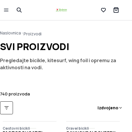
Lista želja
Naslovnica
>
Proizvodi
SVI PROIZVODI
Pregledajte bicikle, kitesurf, wing foil i opremu za
aktivnosti na vodi.
740 proizvoda
Poredaj po
Izdvojeno
FILTRI
Cestovni bicikli
Gravel bicikli