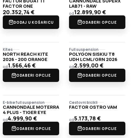
FACTOR BUGATTI
CANNONDALE SUPERX
FACTOR ONE
LAB71 - RAW
20.352,74
€
12.899,90
€
od
DODAJ U KOŠARICU
ODABERI OPCIJE
Kites
Full suspension
NORTH REACH KITE
POLYGON SISKIU T8
2026 - 200 ORANGE
UDH LCML/GRN 2026
1.566,46
€
2.599,00
€
od
od
ODABERI OPCIJE
ODABERI OPCIJE
E-bike full suspension
Cestovni bicikli
CANNONDALE MOTERRA
FACTOR OSTRO VAM
4 PLUS - TIGER EYE
4.999,90
€
5.173,78
€
od
od
ODABERI OPCIJE
ODABERI OPCIJE