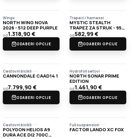
Wings
Trapezi / harnessi
NORTH WING NOVA
MYSTIC STEALTH
2026 - 512 DEEP PURPLE
TRAPEZ ZA STRUK - 953
CRNO-LIMETA
1.318,90
€
582,99
€
od
od
ODABERI OPCIJE
ODABERI OPCIJE
Cestovni bicikli
Hydrofoil setovi
CANNONDALE CAAD14 1
NORTH SONAR PRIME
EDITION
7.799,90
€
1.461,90
€
od
od
ODABERI OPCIJE
ODABERI OPCIJE
Cestovni bicikli
Full suspension
POLYGON HELIOS A9
FACTOR LANDO XC FOX
DURA ACE DI2 700C