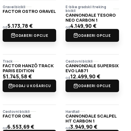
Gravel bicikli
E-bike gradski i treking
FACTOR OSTRO GRAVEL
bicikli
CANNONDALE TESORO
NEO CARBON 1
5.173,78
€
4.149,90
€
od
od
ODABERI OPCIJE
ODABERI OPCIJE
Track
Cestovni bicikli
FACTOR HANZŌ TRACK
CANNONDALE SUPERSIX
PARIS EDITION
EVO LAB71
51.745,58
€
12.499,90
€
od
DODAJ U KOŠARICU
ODABERI OPCIJE
Cestovni bicikli
Hardtail
FACTOR ONE
CANNONDALE SCALPEL
HT CARBON 1
6.553,69
€
3.949,90
€
od
od