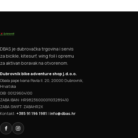
DBAS je dubrovačka trgovina i servis
za bicikle, kitesurf, wing foil i opremu
za aktivan boravak na otvorenom.
Dubrovnik bike adventure shop j.d.o.o.
Obala pape Ivana Pavla II. 20, 20000 Dubrovnik,
Hrvatska
OIB: 00129604100
ZABA IBAN: HR9823600001103289410
ZABA SWIFT: ZABAHR2X
Kontakt:
+385 91 196 1981
|
info@dbas.hr
Facebook
Instagram