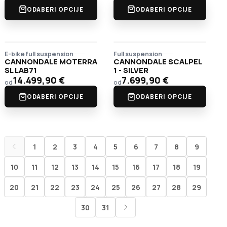
ODABERI OPCIJE
ODABERI OPCIJE
E-bike full suspension
Full suspension
CANNONDALE MOTERRA
CANNONDALE SCALPEL
SL LAB71
1 - SILVER
14.499,90
€
7.699,90
€
od
od
ODABERI OPCIJE
ODABERI OPCIJE
1
2
3
4
5
6
7
8
9
10
11
12
13
14
15
16
17
18
19
20
21
22
23
24
25
26
27
28
29
30
31