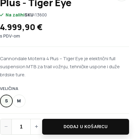
Plus - Tiger Eye
Na zalihi
SKU:
13600
4.999,90
€
s PDV-om
Cannondale Moterra 4 Plus – Tiger Eye je električni full
suspension MTB za trail vožnju, tehničke uspone i duže
brdske ture.
VELIČINA
S
M
Cannondale Moterra 4 Plus - Tiger Eye količina
−
+
DODAJ U KOŠARICU