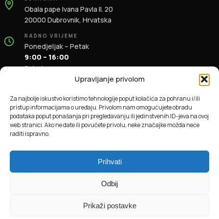
Obala pape Ivana Pavla II. 20
20000 Dubrovnik, Hrvatska
RADNO VRIJEME
Ponedjeljak – Petak
9:00 – 16:00
Subota
9:00 – 13:00
Upravljanje privolom
KONTAKT
Za najbolje iskustvo koristimo tehnologije poput kolačića za pohranu i/ili
+385 91 196 1981
pristup informacijama o uređaju. Privolom nam omogućujete obradu
info@dbas.hr
podataka poput ponašanja pri pregledavanju ili jedinstvenih ID-jeva na ovoj
web stranici. Ako ne date ili povučete privolu, neke značajke možda neće
raditi ispravno.
© 2026 DBAS. Sva prava pridržana.
Prihvati
Odbij
Prikaži postavke
Online plaćanja obrađuje Monri WebPay.
Sigurnost online plaćanja