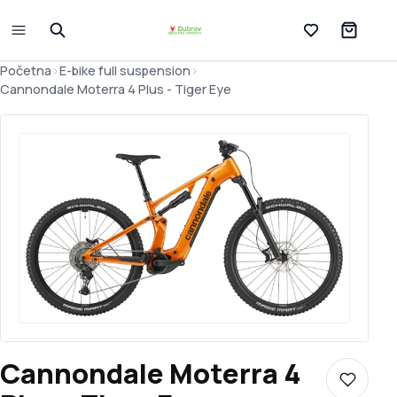
Lista želja
Početna
>
E-bike full suspension
>
Cannondale Moterra 4 Plus - Tiger Eye
Cannondale Moterra 4
Dodaj u 