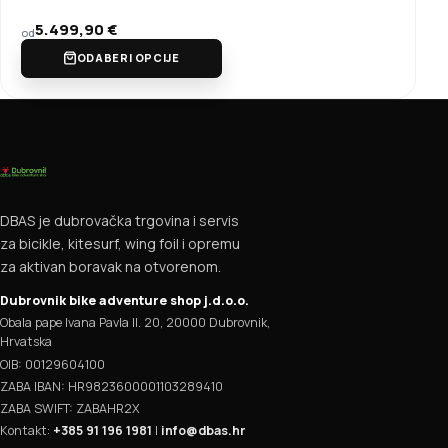
5.499,90
€
od
ODABERI OPCIJE
DBAS je dubrovačka trgovina i servis
za bicikle, kitesurf, wing foil i opremu
za aktivan boravak na otvorenom.
Dubrovnik bike adventure shop j.d.o.o.
Obala pape Ivana Pavla II. 20, 20000 Dubrovnik,
Hrvatska
OIB: 00129604100
ZABA IBAN: HR9823600001103289410
ZABA SWIFT: ZABAHR2X
Kontakt:
+385 91 196 1981
|
info@dbas.hr