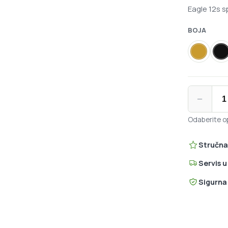
Eagle 12s 
BOJA
Zlatna
C
SRAM XX1 Ea
−
Odaberite op
Stručna
Servis 
Sigurna