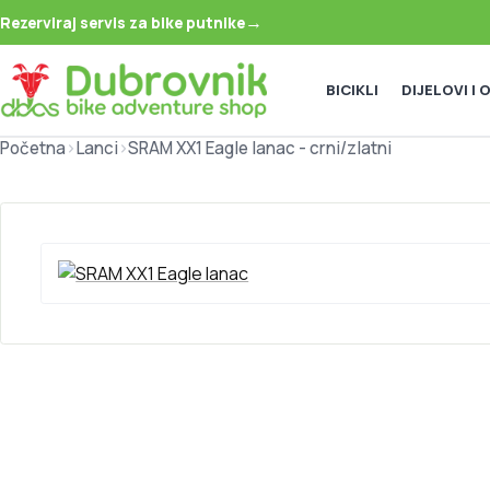
→
Rezerviraj servis za bike putnike
BICIKLI
DIJELOVI I
Početna
>
Lanci
>
SRAM XX1 Eagle lanac - crni/zlatni