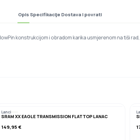
Opis
Specifikacije
Dostava i povrati
llowPin konstrukcijom i obradom karika usmjerenom na tiši rad
.
Lanci
L
SRAM XX EAGLE TRANSMISSION FLATTOP LANAC
S
149,95
€
1