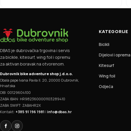
KATEGORIJE
Bicikli
DBAS je dubrovačka trgovina i servis
Dijelovi i oprema
za bicikle, kitesurf, wing foil i opremu
za aktivan boravak na otvorenom.
Kitesurf
Dubrovnik bike adventure shop j.d.o.o.
Wing foil
Obala pape Ivana Pavla II. 20, 20000 Dubrovnik,
Hrvatska
Odjeća
OIB: 00129604100
ZABA IBAN: HR9823600001103289410
ZABA SWIFT: ZABAHR2X
Kontakt:
+385 91 196 1981
|
info@dbas.hr
Facebook
Instagram