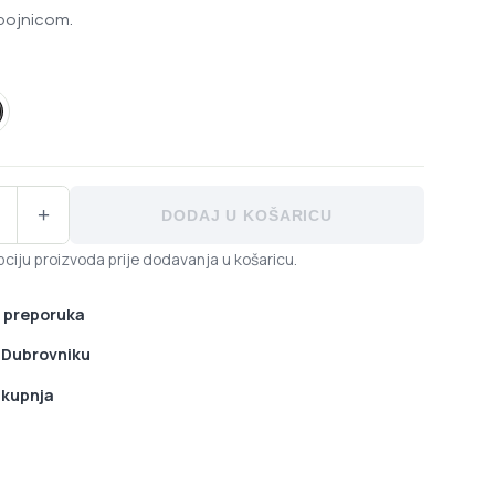
spojnicom.
rna
gle lanac - crni/zlatni količina
+
DODAJ U KOŠARICU
ciju proizvoda prije dodavanja u košaricu.
 preporuka
u Dubrovniku
 kupnja