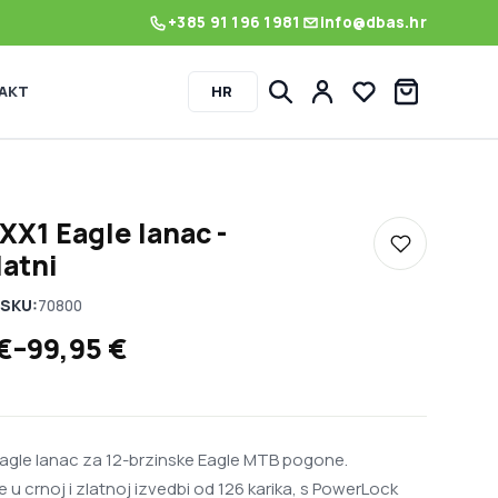
+385 91 196 1981
info@dbas.hr
AKT
HR
Lista želja
X1 Eagle lanac -
Dodaj u listu
latni
SKU:
70800
 cijena: od 95,95 € do 99,95 €
€
–
99,95
€
agle lanac za 12-brzinske Eagle MTB pogone.
 u crnoj i zlatnoj izvedbi od 126 karika, s PowerLock