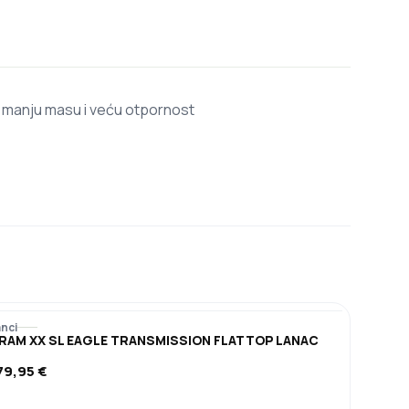
, manju masu i veću otpornost
anci
RAM XX SL EAGLE TRANSMISSION FLATTOP LANAC
79,95
€