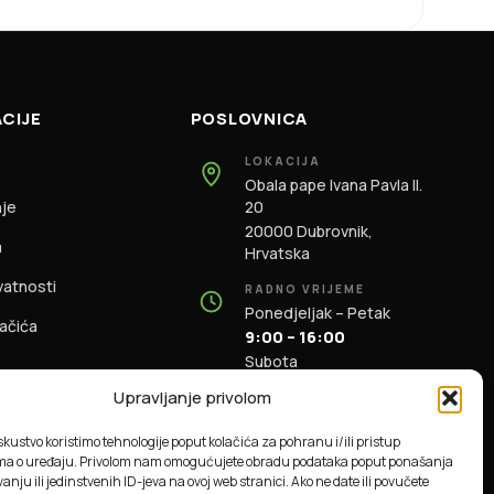
CIJE
POSLOVNICA
LOKACIJA
Obala pape Ivana Pavla II.
nje
20
20000 Dubrovnik,
m
Hrvatska
ivatnosti
RADNO VRIJEME
Ponedjeljak – Petak
lačića
9:00 – 16:00
Subota
9:00 – 13:00
Upravljanje privolom
KONTAKT
iskustvo koristimo tehnologije poput kolačića za pohranu i/ili pristup
+385 91 196 1981
ma o uređaju. Privolom nam omogućujete obradu podataka poput ponašanja
info@dbas.hr
anju ili jedinstvenih ID-jeva na ovoj web stranici. Ako ne date ili povučete