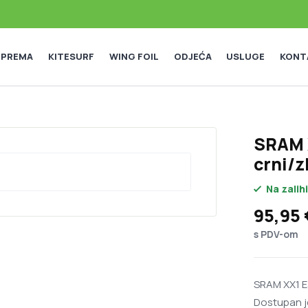
 OPREMA
KITESURF
WING FOIL
ODJEĆA
USLUGE
KONT
SRAM X
crni/z
Na zalihi
Raspon
95,95
s PDV-om
SRAM XX1 E
Dostupan je