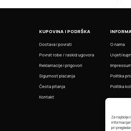
KUPOVINA I PODRŠKA
INFORMA
Dostava i povrati
O nama
Povrat robe / raskid ugovora
Uvjeti kup
Reklamacije i prigovori
Impressu
Sigurnost plaćanja
Politika pr
Česta pitanja
Politika ko
Kontakt
Za najbolje 
informacija
pri pregledav