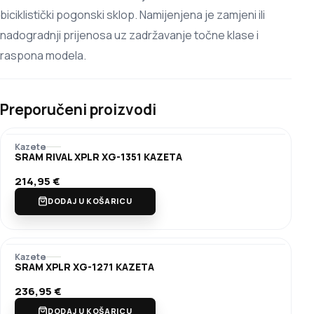
biciklistički pogonski sklop. Namijenjena je zamjeni ili
nadogradnji prijenosa uz zadržavanje točne klase i
raspona modela.
Preporučeni proizvodi
Kazete
SRAM RIVAL XPLR XG-1351 KAZETA
214,95
€
DODAJ U KOŠARICU
Kazete
SRAM XPLR XG-1271 KAZETA
236,95
€
DODAJ U KOŠARICU