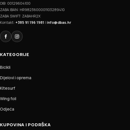
OIB: 00129604100
ZABA IBAN: HR9823600001103289410
ZABA SWIFT: ZABAHR2X
Kontakt:
+385 91 196 1981
|
info@dbas.hr
Facebook
Instagram
KATEGORIJE
Bicikli
Dijelovi i oprema
Kitesurf
Wing foil
Odjeća
KUPOVINA I PODRŠKA