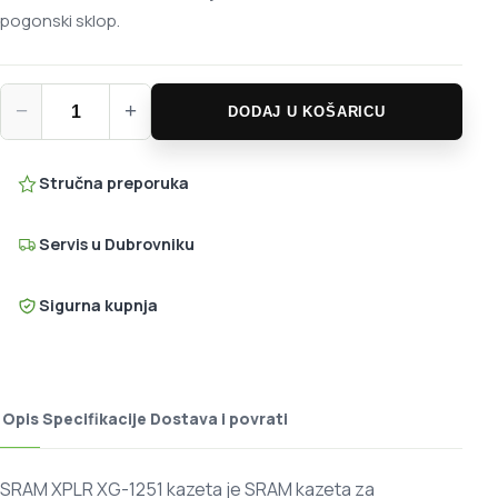
pogonski sklop.
SRAM XPLR XG-1251 kazeta količina
−
+
DODAJ U KOŠARICU
Stručna preporuka
Servis u Dubrovniku
Sigurna kupnja
Opis
Specifikacije
Dostava i povrati
SRAM XPLR XG-1251 kazeta je SRAM kazeta za