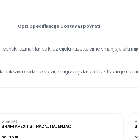
Opis
Specifikacije
Dostava i povrati
ednak razmak lanca kroz cijelu kazetu, čime smanjuje silu mij
akšava skidanje kotača i ugradnju lanca. Dostupan je u crnoj
Mjenjači
M
SRAM APEX 1 STRAŽNJI MJENJAČ
S
88,95
€
5