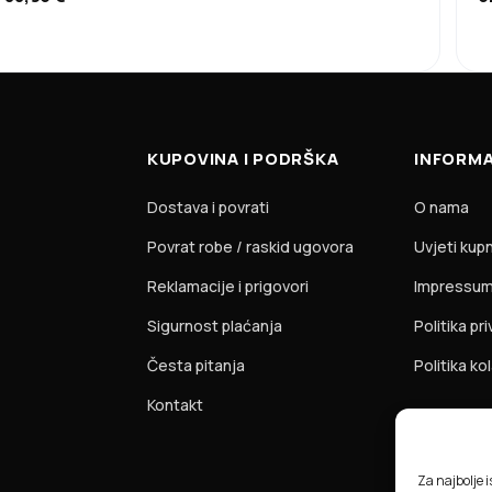
KUPOVINA I PODRŠKA
INFORMA
Dostava i povrati
O nama
Povrat robe / raskid ugovora
Uvjeti kup
Reklamacije i prigovori
Impressu
Sigurnost plaćanja
Politika pr
Česta pitanja
Politika ko
Kontakt
Za najbolje 