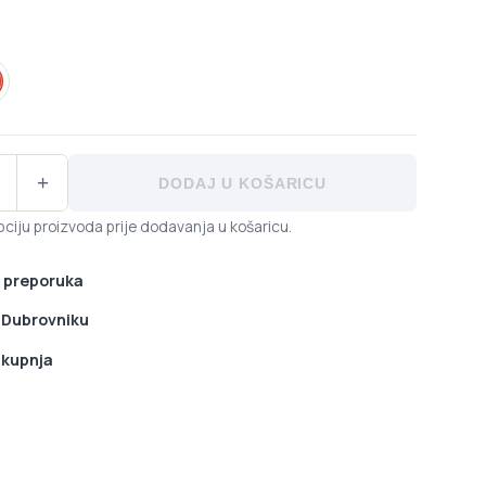
rvena
-HORIZON stražnji mjenjač količina
+
DODAJ U KOŠARICU
ciju proizvoda prije dodavanja u košaricu.
 preporuka
u Dubrovniku
 kupnja