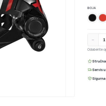
BOJA
crna
c
SRAM X01 X
−
Odaberite op
Stručna
Servis 
Sigurna