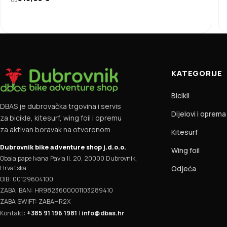
KATEGORIJE
Bicikli
DBAS je dubrovačka trgovina i servis
Dijelovi i oprema
za bicikle, kitesurf, wing foil i opremu
za aktivan boravak na otvorenom.
Kitesurf
Dubrovnik bike adventure shop j.d.o.o.
Wing foil
Obala pape Ivana Pavla II. 20, 20000 Dubrovnik,
Hrvatska
Odjeća
OIB: 00129604100
ZABA IBAN: HR9823600001103289410
ZABA SWIFT: ZABAHR2X
Kontakt:
+385 91 196 1981
|
info@dbas.hr