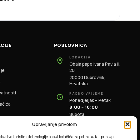
CIJE
POSLOVNICA
LOKACIJA
Obala pape Ivana Pavla II.
nje
20
20000 Dubrovnik,
m
Hrvatska
ivatnosti
RADNO VRIJEME
Ponedjeljak – Petak
lačića
9:00 – 16:00
Subota
9:00 – 13:00
Upravljanje privolom
KONTAKT
iskustvo koristimo tehnologije poput kolačića za pohranu i/ili pristup
+385 91 196 1981