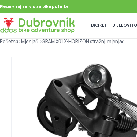
→
Rezerviraj servis za bike putnike
BICIKLI
DIJELOVI I
Početna
>
Mjenjači
>
SRAM X01 X-HORIZON stražnji mjenjač