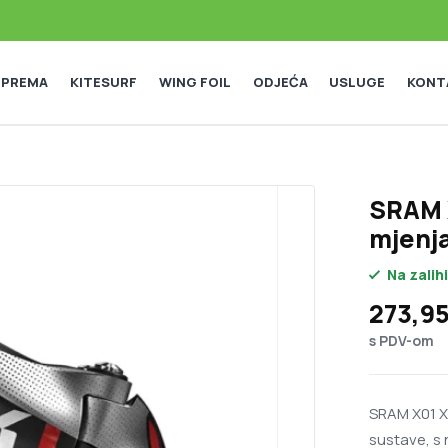
 OPREMA
KITESURF
WING FOIL
ODJEĆA
USLUGE
KONT
SRAM 
mjenj
Na zalihi
273,9
s PDV-om
SRAM X01 X
sustave, s