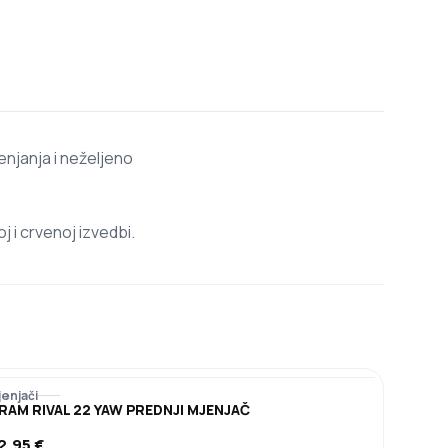
enjanja i neželjeno
 i crvenoj izvedbi.
jenjači
RAM RIVAL 22 YAW PREDNJI MJENJAČ
2,95
€