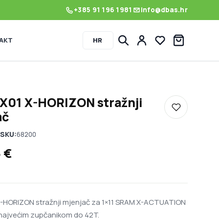
+385 91 196 1981
info@dbas.hr
AKT
HR
Lista želja
X01 X-HORIZON stražnji
Dodaj u listu
ač
SKU:
68200
5
€
-HORIZON stražnji mjenjač za 1×11 SRAM X-ACTUATION
 najvećim zupčanikom do 42T.