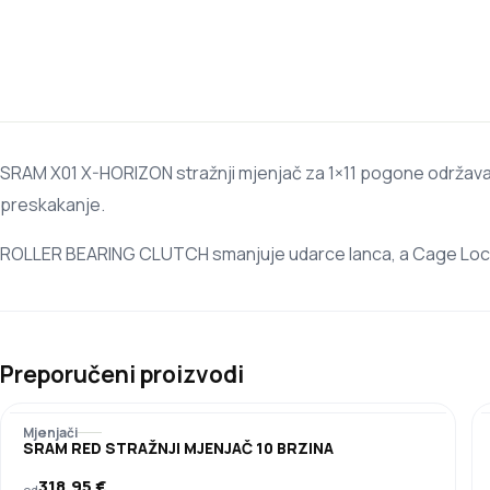
SRAM X01 X-HORIZON stražnji mjenjač za 1×11 pogone održava j
preskakanje.
ROLLER BEARING CLUTCH smanjuje udarce lanca, a Cage Lock ol
Preporučeni proizvodi
Mjenjači
SRAM RED STRAŽNJI MJENJAČ 10 BRZINA
318,95
€
od