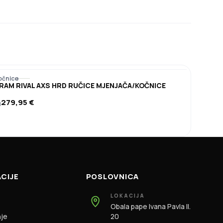
očnice
RAM RIVAL AXS HRD RUČICE MJENJAČA/KOČNICE
279,95
€
d
CIJE
POSLOVNICA
LOKACIJA
Obala pape Ivana Pavla II.
nje
20