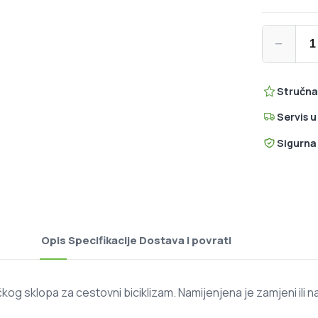
SRAM Rival 
−
Stručna
Servis 
Sigurna
Opis
Specifikacije
Dostava i povrati
g sklopa za cestovni biciklizam. Namijenjena je zamjeni ili n