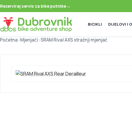
→
Rezerviraj servis za bike putnike
BICIKLI
DIJELOVI I
Početna
>
Mjenjači
>
SRAM Rival AXS stražnji mjenjač