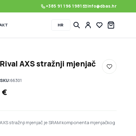
+385 91 196 1981
info@dbas.hr
AKT
HR
Lista želja
ival AXS stražnji mjenjač
Dodaj u listu
SKU:
66301
5
€
 AXS stražnji mjenjač je SRAM komponenta mjenjačkog