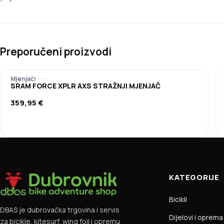
Preporučeni proizvodi
Mjenjači
SRAM FORCE XPLR AXS STRAŽNJI MJENJAČ
359,95
€
KATEGORIJE
Bicikli
DBAS je dubrovačka trgovina i servis
Dijelovi i oprema
za bicikle, kitesurf, wing foil i opremu