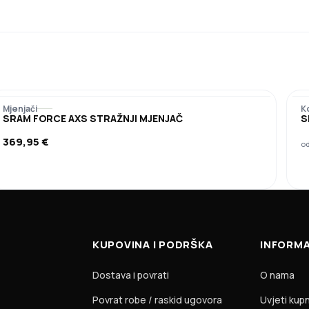
Mjenjači
K
SRAM FORCE AXS STRAŽNJI MJENJAČ
S
369,95
€
o
KUPOVINA I PODRŠKA
INFORMA
Dostava i povrati
O nama
Povrat robe / raskid ugovora
Uvjeti kup