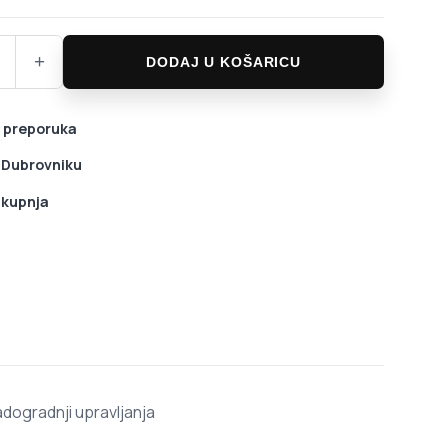
AXS stražnji mjenjač količina
+
DODAJ U KOŠARICU
 preporuka
u Dubrovniku
 kupnja
adogradnji upravljanja