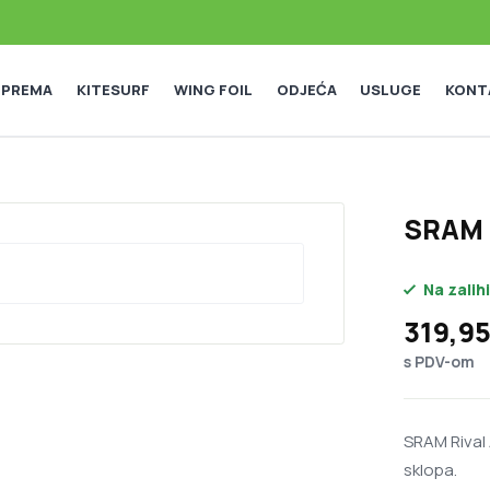
 OPREMA
KITESURF
WING FOIL
ODJEĆA
USLUGE
KONT
SRAM R
Na zalihi
319,9
s PDV-om
SRAM Rival
sklopa.