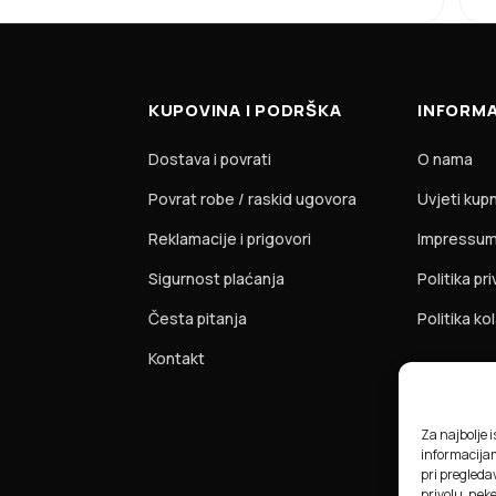
KUPOVINA I PODRŠKA
INFORMA
Dostava i povrati
O nama
Povrat robe / raskid ugovora
Uvjeti kup
Reklamacije i prigovori
Impressu
Sigurnost plaćanja
Politika pr
Česta pitanja
Politika ko
Kontakt
Za najbolje 
informacija
pri pregledav
privolu, nek