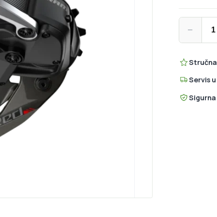
SRAM RED e
−
Stručna
Servis 
Sigurna