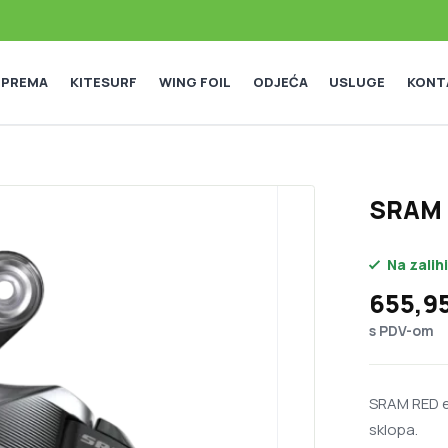
 OPREMA
KITESURF
WING FOIL
ODJEĆA
USLUGE
KONT
SRAM R
Na zalihi
655,9
s PDV-om
SRAM RED e
sklopa.