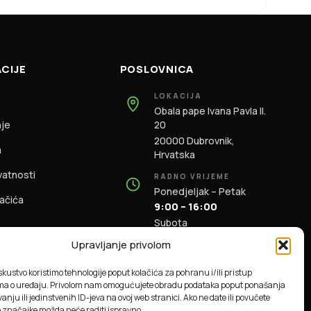
CIJE
POSLOVNICA
LOKACIJA
Obala pape Ivana Pavla II.
nje
20
20000 Dubrovnik,
m
Hrvatska
ivatnosti
RADNO VRIJEME
Ponedjeljak – Petak
lačića
9:00 – 16:00
Subota
9:00 – 13:00
Upravljanje privolom
KONTAKT
iskustvo koristimo tehnologije poput kolačića za pohranu i/ili pristup
+385 91 196 1981
ma o uređaju. Privolom nam omogućujete obradu podataka poput ponašanja
info@dbas.hr
anju ili jedinstvenih ID-jeva na ovoj web stranici. Ako ne date ili povučete
e značajke možda neće raditi ispravno.