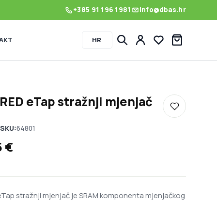
+385 91 196 1981
info@dbas.hr
AKT
HR
Lista želja
ED eTap stražnji mjenjač
Dodaj u listu
SKU:
64801
5
€
Tap stražnji mjenjač je SRAM komponenta mjenjačkog