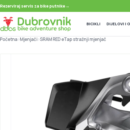
→
Rezerviraj servis za bike putnike
BICIKLI
DIJELOVI I
Početna
>
Mjenjači
>
SRAM RED eTap stražnji mjenjač