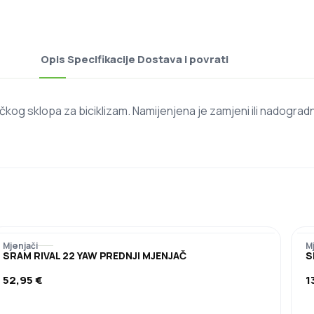
Opis
Specifikacije
Dostava i povrati
 sklopa za biciklizam. Namijenjena je zamjeni ili nadogradnj
Mjenjači
M
SRAM RIVAL 22 YAW PREDNJI MJENJAČ
S
52,95
€
1