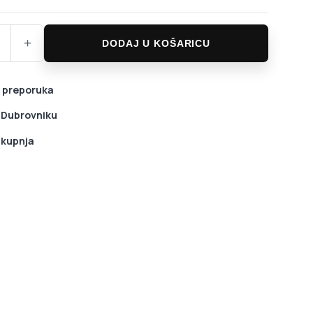
Tap stražnji mjenjač količina
+
DODAJ U KOŠARICU
 preporuka
u Dubrovniku
 kupnja