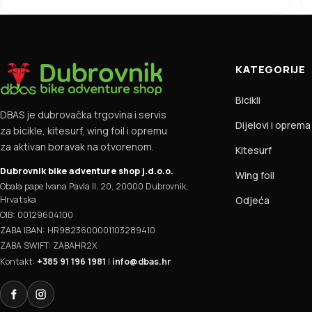
KATEGORIJE
Bicikli
DBAS je dubrovačka trgovina i servis
Dijelovi i oprema
za bicikle, kitesurf, wing foil i opremu
za aktivan boravak na otvorenom.
Kitesurf
Dubrovnik bike adventure shop j.d.o.o.
Wing foil
Obala pape Ivana Pavla II. 20, 20000 Dubrovnik,
Hrvatska
Odjeća
OIB: 00129604100
ZABA IBAN: HR9823600001103289410
ZABA SWIFT: ZABAHR2X
Kontakt:
+385 91 196 1981
|
info@dbas.hr
Facebook
Instagram