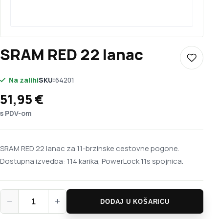
SRAM RED 22 lanac
Dodaj u 
Na zalihi
SKU:
64201
51,95
€
s PDV-om
SRAM RED 22 lanac za 11-brzinske cestovne pogone.
Dostupna izvedba: 114 karika, PowerLock 11s spojnica.
SRAM RED 22 lanac količina
−
+
DODAJ U KOŠARICU