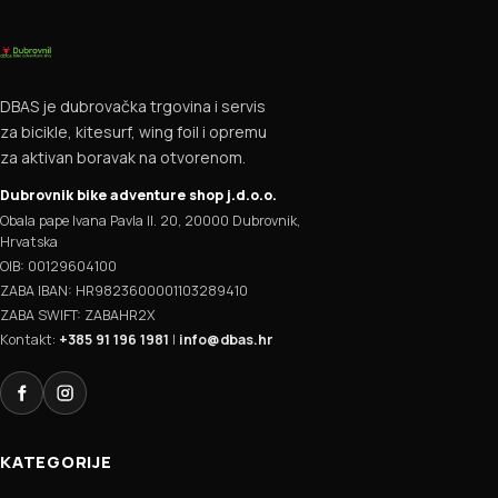
DBAS je dubrovačka trgovina i servis
za bicikle, kitesurf, wing foil i opremu
za aktivan boravak na otvorenom.
Dubrovnik bike adventure shop j.d.o.o.
Obala pape Ivana Pavla II. 20, 20000 Dubrovnik,
Hrvatska
OIB: 00129604100
ZABA IBAN: HR9823600001103289410
ZABA SWIFT: ZABAHR2X
Kontakt:
+385 91 196 1981
|
info@dbas.hr
Facebook
Instagram
KATEGORIJE