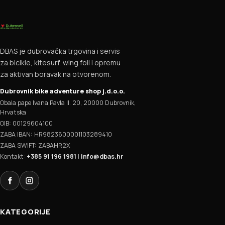
DBAS je dubrovačka trgovina i servis
za bicikle, kitesurf, wing foil i opremu
za aktivan boravak na otvorenom.
Dubrovnik bike adventure shop j.d.o.o.
Obala pape Ivana Pavla II. 20, 20000 Dubrovnik,
Hrvatska
OIB: 00129604100
ZABA IBAN: HR9823600001103289410
ZABA SWIFT: ZABAHR2X
Kontakt:
+385 91 196 1981
|
info@dbas.hr
Facebook
Instagram
KATEGORIJE