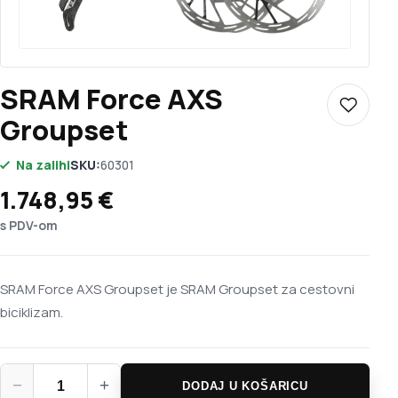
SRAM Force AXS
Dodaj u 
Groupset
Na zalihi
SKU:
60301
1.748,95
€
s PDV-om
SRAM Force AXS Groupset je SRAM Groupset za cestovni
biciklizam.
SRAM Force AXS Groupset količina
−
+
DODAJ U KOŠARICU