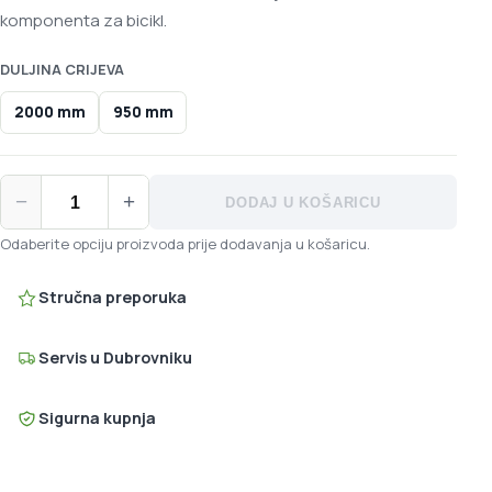
komponenta za bicikl.
DULJINA CRIJEVA
2000 mm
950 mm
SRAM Code Bronze Stealth kočnica količina
−
+
DODAJ U KOŠARICU
Odaberite opciju proizvoda prije dodavanja u košaricu.
Stručna preporuka
Servis u Dubrovniku
Sigurna kupnja