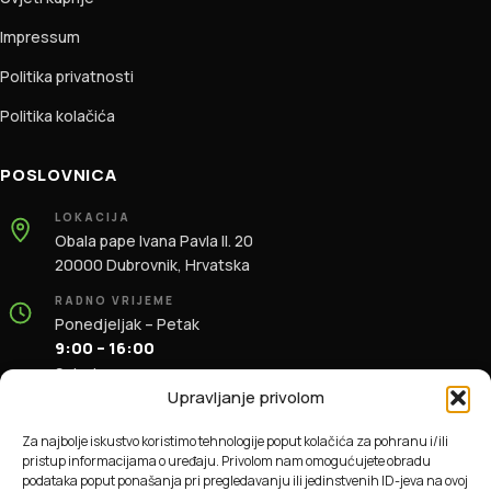
Impressum
Politika privatnosti
Politika kolačića
POSLOVNICA
LOKACIJA
Obala pape Ivana Pavla II. 20
20000 Dubrovnik, Hrvatska
RADNO VRIJEME
Ponedjeljak – Petak
9:00 – 16:00
Subota
9:00 – 13:00
Upravljanje privolom
KONTAKT
Za najbolje iskustvo koristimo tehnologije poput kolačića za pohranu i/ili
+385 91 196 1981
pristup informacijama o uređaju. Privolom nam omogućujete obradu
info@dbas.hr
podataka poput ponašanja pri pregledavanju ili jedinstvenih ID-jeva na ovoj