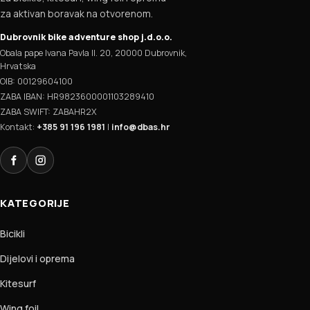
za aktivan boravak na otvorenom.
Dubrovnik bike adventure shop j.d.o.o.
Obala pape Ivana Pavla II. 20, 20000 Dubrovnik,
Hrvatska
OIB: 00129604100
ZABA IBAN: HR9823600001103289410
ZABA SWIFT: ZABAHR2X
Kontakt:
+385 91 196 1981
|
info@dbas.hr
Facebook
Instagram
KATEGORIJE
Bicikli
Dijelovi i oprema
Kitesurf
Wing foil