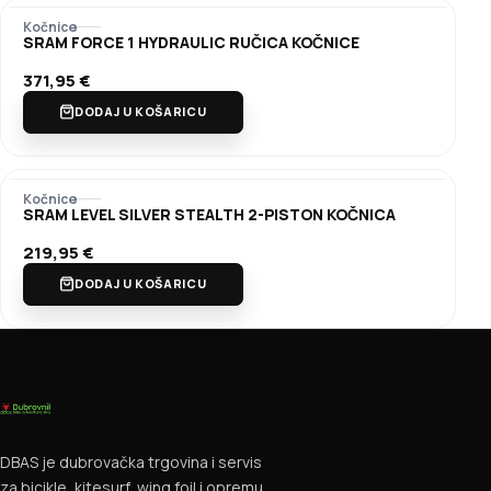
Kočnice
SRAM FORCE 1 HYDRAULIC RUČICA KOČNICE
371,95
€
DODAJ U KOŠARICU
Kočnice
SRAM LEVEL SILVER STEALTH 2-PISTON KOČNICA
219,95
€
DODAJ U KOŠARICU
DBAS je dubrovačka trgovina i servis
za bicikle, kitesurf, wing foil i opremu