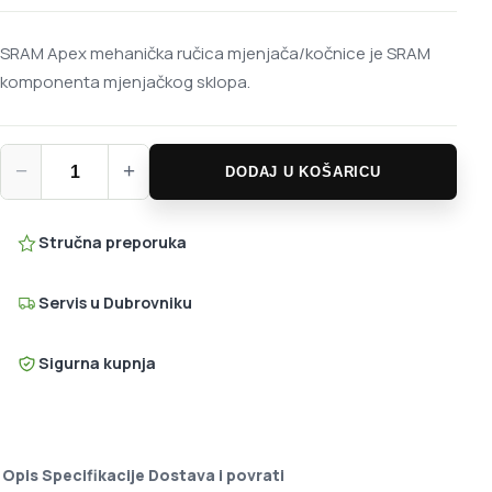
SRAM Apex mehanička ručica mjenjača/kočnice je SRAM
komponenta mjenjačkog sklopa.
SRAM Apex mehanička ručica mjenjača/kočnice količina
−
+
DODAJ U KOŠARICU
Stručna preporuka
Servis u Dubrovniku
Sigurna kupnja
Opis
Specifikacije
Dostava i povrati