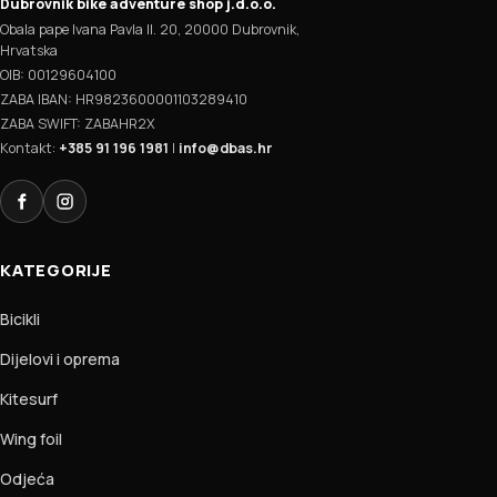
Dubrovnik bike adventure shop j.d.o.o.
Obala pape Ivana Pavla II. 20, 20000 Dubrovnik,
Hrvatska
OIB: 00129604100
ZABA IBAN: HR9823600001103289410
ZABA SWIFT: ZABAHR2X
Kontakt:
+385 91 196 1981
|
info@dbas.hr
Facebook
Instagram
KATEGORIJE
Bicikli
Dijelovi i oprema
Kitesurf
Wing foil
Odjeća