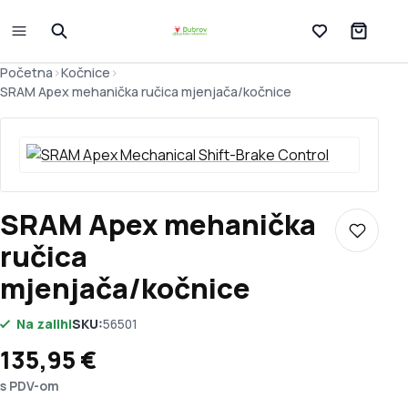
Lista želja
Početna
>
Kočnice
>
SRAM Apex mehanička ručica mjenjača/kočnice
SRAM Apex mehanička
Dodaj u 
ručica
mjenjača/kočnice
Na zalihi
SKU:
56501
135,95
€
s PDV-om