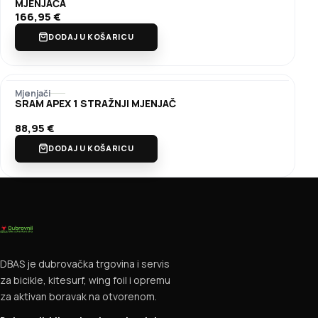
MJENJAČA
166,95
€
DODAJ U KOŠARICU
Mjenjači
SRAM APEX 1 STRAŽNJI MJENJAČ
88,95
€
DODAJ U KOŠARICU
DBAS je dubrovačka trgovina i servis
za bicikle, kitesurf, wing foil i opremu
za aktivan boravak na otvorenom.