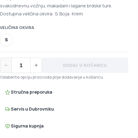
svakodnevnu vožnju, makadam i lagane brdske ture.
Dostupna veličina okvira: S. Boja: Krem.
VELIČINA OKVIRA
S
Polygon CASCADE 3 27.5 CRE količina
−
+
DODAJ U KOŠARICU
Odaberite opciju proizvoda prije dodavanja u košaricu.
Stručna preporuka
Servis u Dubrovniku
Sigurna kupnja