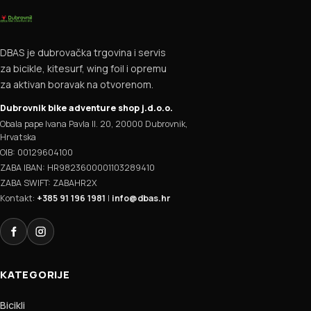
DBAS je dubrovačka trgovina i servis
za bicikle, kitesurf, wing foil i opremu
za aktivan boravak na otvorenom.
Dubrovnik bike adventure shop j.d.o.o.
Obala pape Ivana Pavla II. 20, 20000 Dubrovnik,
Hrvatska
OIB: 00129604100
ZABA IBAN: HR9823600001103289410
ZABA SWIFT: ZABAHR2X
Kontakt:
+385 91 196 1981
|
info@dbas.hr
Facebook
Instagram
KATEGORIJE
Bicikli