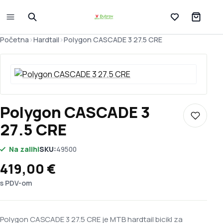
Lista želja
Početna
>
Hardtail
>
Polygon CASCADE 3 27.5 CRE
Polygon CASCADE 3
Dodaj u 
27.5 CRE
Na zalihi
SKU:
49500
419,00
€
s PDV-om
Polygon CASCADE 3 27.5 CRE je MTB hardtail bicikl za