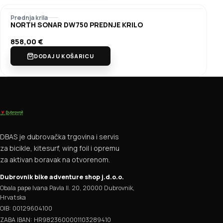
Prednja krila
NORTH SONAR DW750 PREDNJE KRILO
858,00
€
DODAJ U KOŠARICU
DBAS je dubrovačka trgovina i servis
za bicikle, kitesurf, wing foil i opremu
za aktivan boravak na otvorenom.
Dubrovnik bike adventure shop j.d.o.o.
Obala pape Ivana Pavla II. 20, 20000 Dubrovnik,
Hrvatska
OIB: 00129604100
ZABA IBAN: HR9823600001103289410