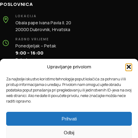
POSLOVNICA
LOKACIJA
Obala pape Ivana Pavla II. 20
20000 Dubrovnik, Hrvatska
RADNO VRIJEME
Ponedjeljak – Petak
9:00 – 16:00
Subota
9:00 – 13:00
Upravljanje privolom
KONTAKT
Za najbolje iskustvo koristimo tehnologije poput kolačića za pohranu i/ili
+385 91 196 1981
pristup informacijama o uređaju. Privolom nam omogućujete obradu
info@dbas.hr
podataka poput ponašanja pri pregledavanju ili jedinstvenih ID-jeva na ovoj
web stranici. Ako ne date ili povučete privolu, neke značajke možda neće
raditi ispravno.
© 2026 DBAS. Sva prava pridržana.
Prihvati
Odbij