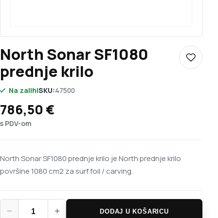
North Sonar SF1080
Dodaj u 
prednje krilo
Na zalihi
SKU:
47500
786,50
€
s PDV-om
North Sonar SF1080 prednje krilo je North prednje krilo
površine 1080 cm2 za surf foil / carving.
North Sonar SF1080 prednje krilo količina
−
+
DODAJ U KOŠARICU