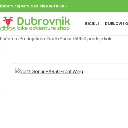
→
Rezerviraj servis za bike putnike
BICIKLI
DIJELOVI I
Početna
>
Prednja krila
>
North Sonar HA950 prednje krilo