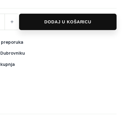
r HA950 prednje krilo količina
+
DODAJ U KOŠARICU
 preporuka
u Dubrovniku
 kupnja