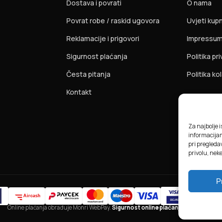
Dostava i povrati
O nama
Povrat robe / raskid ugovora
Uvjeti kup
Reklamacije i prigovori
Impressu
Sigurnost plaćanja
Politika pr
Česta pitanja
Politika ko
Kontakt
Za najbolje 
informacija
pri pregledav
privolu, nek
P
Online plaćanja obrađuje Monri WebPay.
Sigurnost online plaćanja