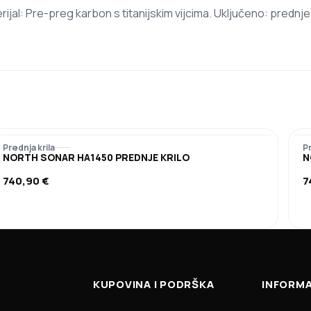
ijal: Pre-preg karbon s titanijskim vijcima. Uključeno: prednje
Prednja krila
Pr
NORTH SONAR HA1450 PREDNJE KRILO
N
740,90
€
7
KUPOVINA I PODRŠKA
INFORMA