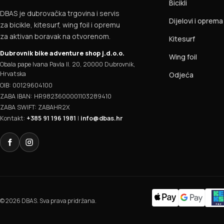
Bicikli
DBAS je dubrovačka trgovina i servis
Dijelovi i oprema
za bicikle, kitesurf, wing foil i opremu
za aktivan boravak na otvorenom.
Kitesurf
Dubrovnik bike adventure shop j.d.o.o.
Wing foil
Obala pape Ivana Pavla II. 20, 20000 Dubrovnik,
Hrvatska
Odjeća
OIB: 00129604100
ZABA IBAN: HR9823600001103289410
ZABA SWIFT: ZABAHR2X
Kontakt:
+385 91 196 1981
|
info@dbas.hr
Facebook
Instagram
© 2026 DBAS. Sva prava pridržana.