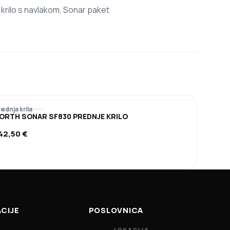
 krilo s navlakom, Sonar paket
ednja krila
ORTH SONAR SF830 PREDNJE KRILO
42,50
€
CIJE
POSLOVNICA
LOKACIJA