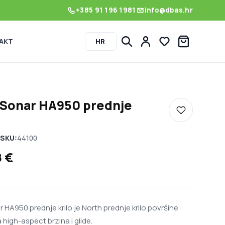
+385 91 196 1981
info@dbas.hr
AKT
HR
Lista želja
 Sonar HA950 prednje
Dodaj u listu
SKU:
44100
8
€
 HA950 prednje krilo je North prednje krilo površine
high-aspect brzina i glide.