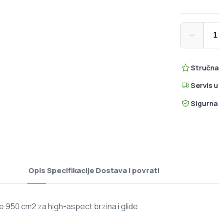
North Sona
−
Stručna
Servis 
Sigurna
Opis
Specifikacije
Dostava i povrati
e 950 cm2 za high-aspect brzina i glide.