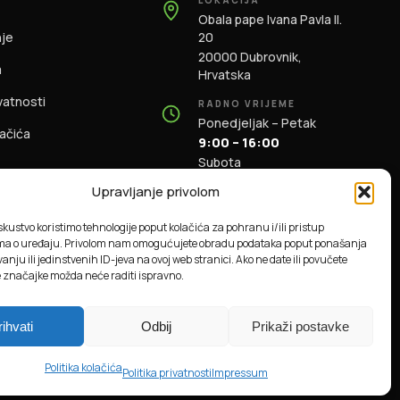
Obala pape Ivana Pavla II.
nje
20
20000 Dubrovnik,
m
Hrvatska
ivatnosti
RADNO VRIJEME
Ponedjeljak – Petak
lačića
9:00 – 16:00
Subota
9:00 – 13:00
Upravljanje privolom
KONTAKT
iskustvo koristimo tehnologije poput kolačića za pohranu i/ili pristup
+385 91 196 1981
ma o uređaju. Privolom nam omogućujete obradu podataka poput ponašanja
info@dbas.hr
anju ili jedinstvenih ID-jeva na ovoj web stranici. Ako ne date ili povučete
e značajke možda neće raditi ispravno.
rihvati
Odbij
Prikaži postavke
Powered by
NodesLogic
Politika kolačića
Politika privatnosti
Impressum