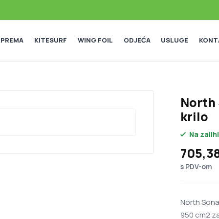
 OPREMA
KITESURF
WING FOIL
ODJEĆA
USLUGE
KONT
North
krilo
Na zalihi
705,3
s PDV-om
North Sonar
950 cm2 za 