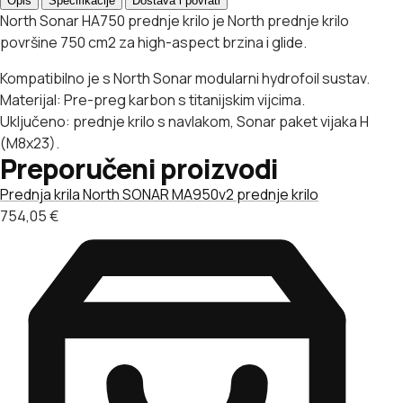
Opis
Specifikacije
Dostava i povrati
North Sonar HA750 prednje krilo je North prednje krilo
površine 750 cm2 za high-aspect brzina i glide.
Kompatibilno je s North Sonar modularni hydrofoil sustav.
Materijal: Pre-preg karbon s titanijskim vijcima.
Uključeno: prednje krilo s navlakom, Sonar paket vijaka H
(M8x23).
Preporučeni proizvodi
Prednja krila
North SONAR MA950v2 prednje krilo
754,05
€