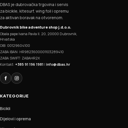
DBAS je dubrovačka trgovina i servis
za bicikle, kitesurf, wing foil i opremu
za aktivan boravak na otvorenom.
Dubrovnik bike adventure shop j.d.o.o.
Obala pape Ivana Pavla II. 20, 20000 Dubrovnik,
Hrvatska
OIB: 00129604100
ZABA IBAN: HR9823600001103289410
ZABA SWIFT: ZABAHR2X
Kontakt:
+385 91 196 1981
|
info@dbas.hr
Facebook
Instagram
KATEGORIJE
Bicikli
Dijelovi i oprema