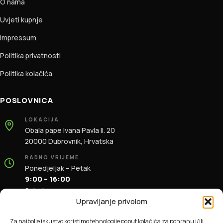
O nama
Uvjeti kupnje
Impressum
Politika privatnosti
Politika kolačića
POSLOVNICA
LOKACIJA
Obala pape Ivana Pavla II. 20
20000 Dubrovnik, Hrvatska
RADNO VRIJEME
Ponedjeljak – Petak
9:00 – 16:00
Subota
9:00 – 13:00
Upravljanje privolom
KONTAKT
Za najbolje iskustvo koristimo tehnologije poput kolačića za pohranu i/ili