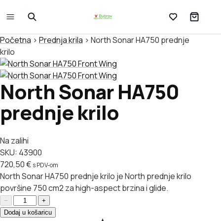
Lista želja
Početna
>
Prednja krila
>
North Sonar HA750 prednje
krilo
North Sonar HA750
prednje krilo
Dodaj u listu želja
Na zalihi
SKU:
43900
720,50
€
s PDV-om
North Sonar HA750 prednje krilo je North prednje krilo
površine 750 cm2 za high-aspect brzina i glide.
North Sonar HA750 prednje krilo količina
−
+
Dodaj u košaricu