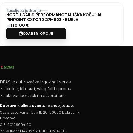
Košulje za jedrenje
NORTH SAILS PERFORMANCE MUŠKA KOŠULJA
PINPOINT OXFORD 27M603 - BIJELA
110,00
€
od
ODABERI OPCIJE
DBAS je dubrovačka trgovina i servis
za bicikle, kitesurf, wing foil i opremu
za aktivan boravak na otvorenom.
Dubrovnik bike adventure shop j.d.o.o.
Obala pape Ivana Pavla II. 20, 20000 Dubrovnik,
Hrvatska
OIB: 00129604100
ZABA IBAN: HR9823600001103289410