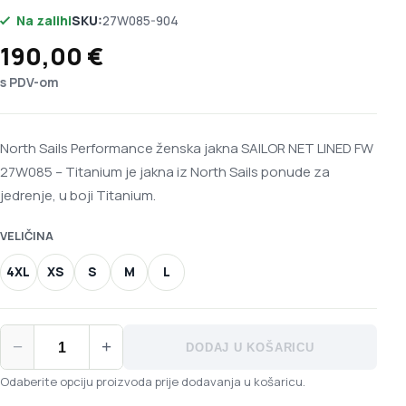
Na zalihi
SKU:
27W085-904
190,00
€
s PDV-om
North Sails Performance ženska jakna SAILOR NET LINED FW
27W085 – Titanium je jakna iz North Sails ponude za
jedrenje, u boji Titanium.
VELIČINA
4XL
XS
S
M
L
North Sails Performance ženska jakna SAILOR NET LINED FW 2
−
+
DODAJ U KOŠARICU
Odaberite opciju proizvoda prije dodavanja u košaricu.