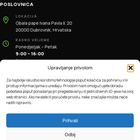
POSLOVNICA
LOKACIJA
Obala pape Ivana Pavla II. 20
20000 Dubrovnik, Hrvatska
RADNO VRIJEME
Ponedjeljak – Petak
9:00 – 16:00
Subota
9:00 – 13:00
Upravljanje privolom
KONTAKT
Za najbolje iskustvo koristimo tehnologije poput kolačića za pohranu i/ili
+385 91 196 1981
pristup informacijama o uređaju. Privolom nam omogućujete obradu
info@dbas.hr
podataka poput ponašanja pri pregledavanju ili jedinstvenih ID-jeva na ovoj
web stranici. Ako ne date ili povučete privolu, neke značajke možda neće
raditi ispravno.
© 2026 DBAS. Sva prava pridržana.
Prihvati
Odbij