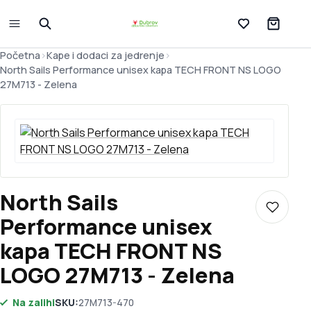
Lista želja
Početna
>
Kape i dodaci za jedrenje
>
North Sails Performance unisex kapa TECH FRONT NS LOGO
27M713 - Zelena
North Sails
Dodaj u 
Performance unisex
kapa TECH FRONT NS
LOGO 27M713 - Zelena
Na zalihi
SKU:
27M713-470