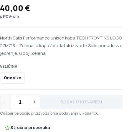
40,00
€
s PDV-om
North Sails Performance unisex kapa TECH FRONT NS LOGO
27M713 – Zelena je kapa / dodatak iz North Sails ponude za
jedrenje, u boji Zelena.
VELIČINA
One size
North Sails Performance unisex kapa TECH FRONT NS LOGO 27
−
+
DODAJ U KOŠARICU
Odaberite opciju proizvoda prije dodavanja u košaricu.
Stručna preporuka