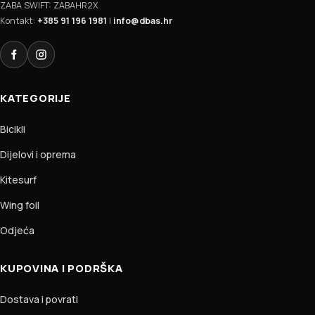
ZABA SWIFT: ZABAHR2X
Kontakt:
+385 91 196 1981
|
info@dbas.hr
Facebook
Instagram
KATEGORIJE
Bicikli
Dijelovi i oprema
Kitesurf
Wing foil
Odjeća
KUPOVINA I PODRŠKA
Dostava i povrati