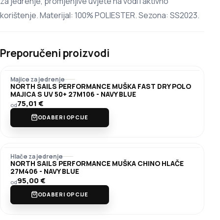
za jedrenje, promjenjive uvjete na vodi i aktivno
korištenje. Materijal: 100% POLIESTER. Sezona: SS2023.
Preporučeni proizvodi
Majice za jedrenje
NORTH SAILS PERFORMANCE MUŠKA FAST DRY POLO
MAJICA S UV 50+ 27M106 - NAVY BLUE
75,01
€
od
ODABERI OPCIJE
Hlače za jedrenje
NORTH SAILS PERFORMANCE MUŠKA CHINO HLAČE
27M406 - NAVY BLUE
95,00
€
od
ODABERI OPCIJE