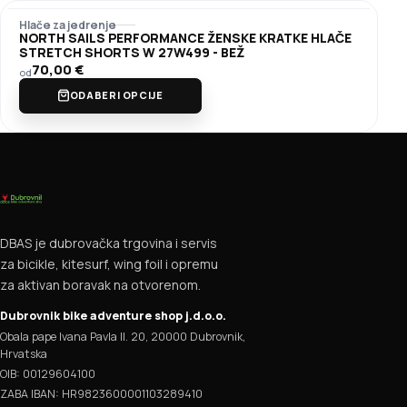
Hlače za jedrenje
NORTH SAILS PERFORMANCE ŽENSKE KRATKE HLAČE
STRETCH SHORTS W 27W499 - BEŽ
70,00
€
od
ODABERI OPCIJE
DBAS je dubrovačka trgovina i servis
za bicikle, kitesurf, wing foil i opremu
za aktivan boravak na otvorenom.
Dubrovnik bike adventure shop j.d.o.o.
Obala pape Ivana Pavla II. 20, 20000 Dubrovnik,
Hrvatska
OIB: 00129604100
ZABA IBAN: HR9823600001103289410