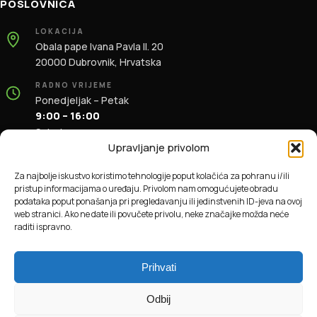
POSLOVNICA
LOKACIJA
Obala pape Ivana Pavla II. 20
20000 Dubrovnik, Hrvatska
RADNO VRIJEME
Ponedjeljak – Petak
9:00 – 16:00
Subota
9:00 – 13:00
Upravljanje privolom
KONTAKT
Za najbolje iskustvo koristimo tehnologije poput kolačića za pohranu i/ili
+385 91 196 1981
pristup informacijama o uređaju. Privolom nam omogućujete obradu
info@dbas.hr
podataka poput ponašanja pri pregledavanju ili jedinstvenih ID-jeva na ovoj
web stranici. Ako ne date ili povučete privolu, neke značajke možda neće
raditi ispravno.
© 2026 DBAS. Sva prava pridržana.
Prihvati
Odbij