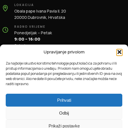
LOKACIJA
Obala pape Ivana Pavla II. 20
20000 Dubrovnik, Hrvatska
RADNO VRIJEME
Ponedjeljak – Petak
9:00 – 16:00
Subota
9:00 – 13:00
Upravljanje privolom
KONTAKT
Za najbolje iskustvo koristimo tehnologije poput kolačića za pohranu i/ili
+385 91 196 1981
pristup informacijama o uređaju. Privolom nam omogućujete obradu
info@dbas.hr
podataka poput ponašanja pri pregledavanju ili jedinstvenih ID-jeva na ovoj
web stranici. Ako ne date ili povučete privolu, neke značajke možda neće
raditi ispravno.
© 2026 DBAS. Sva prava pridržana.
Prihvati
Odbij
Prikaži postavke