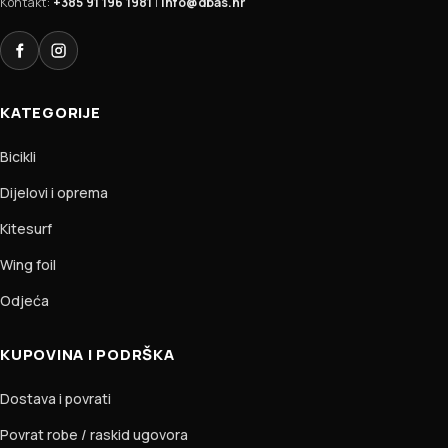
Kontakt:
+385 91 196 1981
|
info@dbas.hr
Facebook
Instagram
KATEGORIJE
Bicikli
Dijelovi i oprema
Kitesurf
Wing foil
Odjeća
KUPOVINA I PODRŠKA
Dostava i povrati
Povrat robe / raskid ugovora