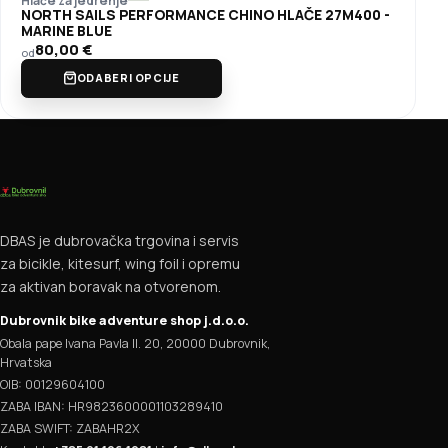
Hlače za jedrenje
NORTH SAILS PERFORMANCE CHINO HLAČE 27M400 -
MARINE BLUE
80,00
€
od
ODABERI OPCIJE
DBAS je dubrovačka trgovina i servis
za bicikle, kitesurf, wing foil i opremu
za aktivan boravak na otvorenom.
Dubrovnik bike adventure shop j.d.o.o.
Obala pape Ivana Pavla II. 20, 20000 Dubrovnik,
Hrvatska
OIB: 00129604100
ZABA IBAN: HR9823600001103289410
ZABA SWIFT: ZABAHR2X