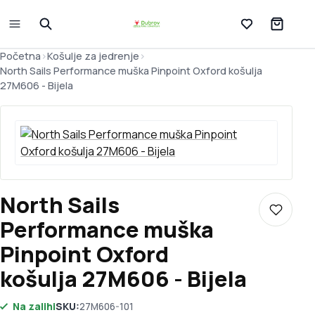
Lista želja
Početna
>
Košulje za jedrenje
>
North Sails Performance muška Pinpoint Oxford košulja
27M606 - Bijela
North Sails
Dodaj u 
Performance muška
Pinpoint Oxford
košulja 27M606 - Bijela
Na zalihi
SKU:
27M606-101