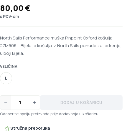
80,00
€
s PDV-om
North Sails Performance muška Pinpoint Oxford košulja
27M606 – Bijela je košulja iz North Sails ponude za jedrenje,
u boji Bijela.
VELIČINA
L
North Sails Performance muška Pinpoint Oxford košulja 27M606 
−
+
DODAJ U KOŠARICU
Odaberite opciju proizvoda prije dodavanja u košaricu.
Stručna preporuka