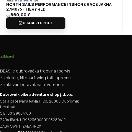
Jakne za jedrenje
NORTH SAILS PERFORMANCE INSHORE RACE JAKNA
27M075 - FIERY RED
660,00
€
od
ODABERI OPCIJE
DBAS je dubrovačka trgovina i servis
za bicikle, kitesurf, wing foil i opremu
za aktivan boravak na otvorenom.
Dubrovnik bike adventure shop j.d.o.o.
Obala pape Ivana Pavla II. 20, 20000 Dubrovnik,
Hrvatska
OIB: 00129604100
ZABA IBAN: HR9823600001103289410
ZABA SWIFT: ZABAHR2X