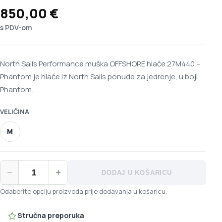
850,00
€
s PDV-om
North Sails Performance muška OFFSHORE hlače 27M440 –
Phantom je hlače iz North Sails ponude za jedrenje, u boji
Phantom.
VELIČINA
M
North Sails Performance muška OFFSHORE hlače 27M440 - Ph
−
+
DODAJ U KOŠARICU
Odaberite opciju proizvoda prije dodavanja u košaricu.
Stručna preporuka