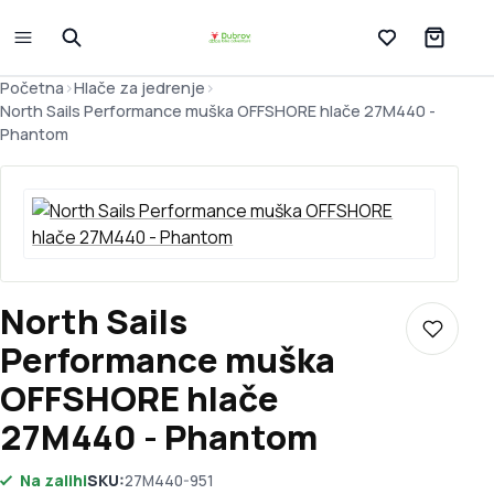
Lista želja
Početna
>
Hlače za jedrenje
>
North Sails Performance muška OFFSHORE hlače 27M440 -
Phantom
North Sails
Dodaj u 
Performance muška
OFFSHORE hlače
27M440 - Phantom
Na zalihi
SKU:
27M440-951