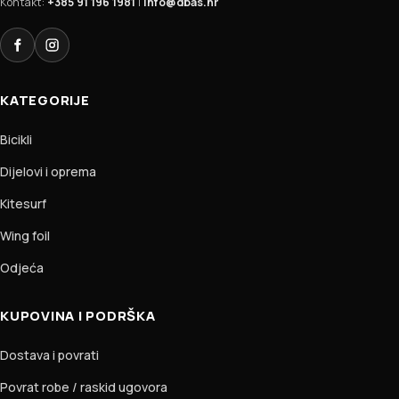
Kontakt:
+385 91 196 1981
|
info@dbas.hr
Facebook
Instagram
KATEGORIJE
Bicikli
Dijelovi i oprema
Kitesurf
Wing foil
Odjeća
KUPOVINA I PODRŠKA
Dostava i povrati
Povrat robe / raskid ugovora