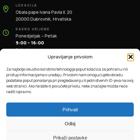
LOKACIJA
Obala pape Ivana Pavla II. 20
20000 Dubrovnik, Hrvatska
RADNO VRIJEME
Ponedjeljak – Petak
9:00 – 16:00
Subota
9:00 – 13:00
Upravljanje privolom
KONTAKT
Za najbolje iskustvo koristimo tehnologije poput kolačića za pohranu i/ili
+385 91 196 1981
pristup informacijama o uređaju. Privolom nam omogućujete obradu
info@dbas.hr
podataka poput ponašanja pri pregledavanju ili jedinstvenih ID-jeva na ovoj
web stranici. Ako ne date ili povučete privolu, neke značajke možda neće
raditi ispravno.
© 2026 DBAS. Sva prava pridržana.
Prihvati
Odbij
Prikaži postavke