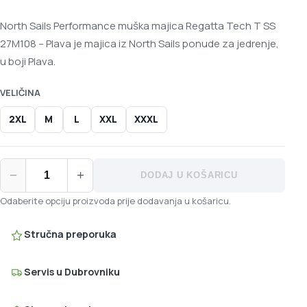
North Sails Performance muška majica Regatta Tech T SS
27M108 – Plava je majica iz North Sails ponude za jedrenje,
u boji Plava.
VELIČINA
2XL
M
L
XXL
XXXL
North Sails Performance muška majica Regatta Tech T SS 27M1
−
+
DODAJ U KOŠARICU
Odaberite opciju proizvoda prije dodavanja u košaricu.
Stručna preporuka
Servis u Dubrovniku