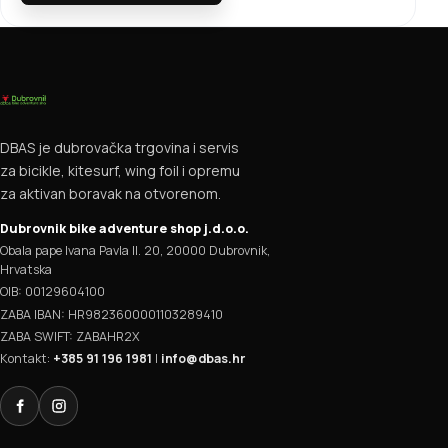
DBAS je dubrovačka trgovina i servis
za bicikle, kitesurf, wing foil i opremu
za aktivan boravak na otvorenom.
Dubrovnik bike adventure shop j.d.o.o.
Obala pape Ivana Pavla II. 20, 20000 Dubrovnik,
Hrvatska
OIB: 00129604100
ZABA IBAN: HR9823600001103289410
ZABA SWIFT: ZABAHR2X
Kontakt:
+385 91 196 1981
|
info@dbas.hr
Facebook
Instagram