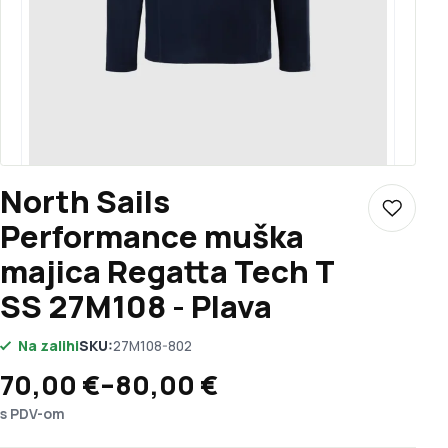
North Sails
Dodaj u 
Performance muška
majica Regatta Tech T
SS 27M108 - Plava
Na zalihi
SKU:
27M108-802
Raspon cijena: od 70,00 € do 80,0
70,00
€
–
80,00
€
s PDV-om