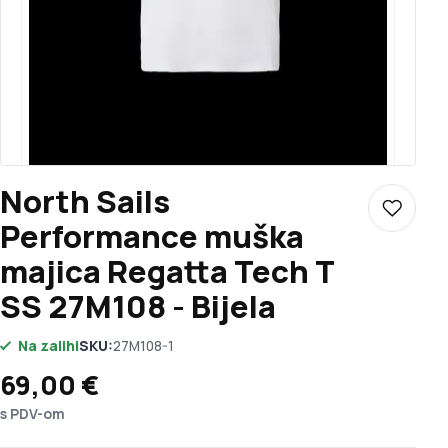
North Sails
Dodaj u 
Performance muška
majica Regatta Tech T
SS 27M108 - Bijela
Na zalihi
SKU:
27M108-1
69,00
€
s PDV-om