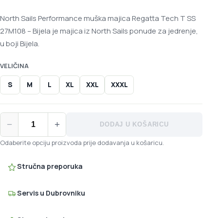
North Sails Performance muška majica Regatta Tech T SS
27M108 – Bijela je majica iz North Sails ponude za jedrenje,
u boji Bijela.
VELIČINA
S
M
L
XL
XXL
XXXL
North Sails Performance muška majica Regatta Tech T SS 27M10
−
+
DODAJ U KOŠARICU
Odaberite opciju proizvoda prije dodavanja u košaricu.
Stručna preporuka
Servis u Dubrovniku