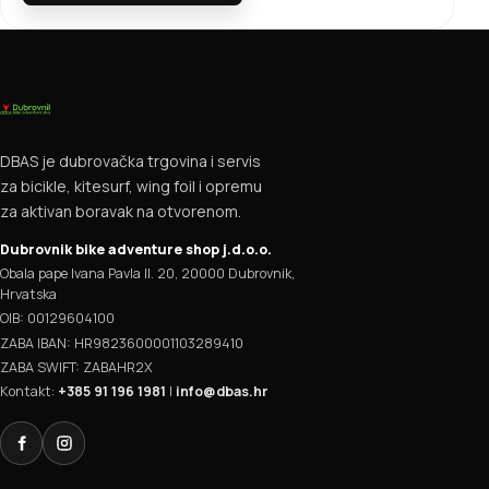
DBAS je dubrovačka trgovina i servis
za bicikle, kitesurf, wing foil i opremu
za aktivan boravak na otvorenom.
Dubrovnik bike adventure shop j.d.o.o.
Obala pape Ivana Pavla II. 20, 20000 Dubrovnik,
Hrvatska
OIB: 00129604100
ZABA IBAN: HR9823600001103289410
ZABA SWIFT: ZABAHR2X
Kontakt:
+385 91 196 1981
|
info@dbas.hr
Facebook
Instagram