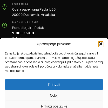
LOKACIJA
Obala pape Ivana Pavla II. 20
20000 Dubrovnik, Hrvatska
RADNO VRIJEME
Ponedjeljak – Petak
9:00 – 16:00
Subota
9:00 – 13:00
Upravljanje privolom
KONTAKT
Za najbolje iskustvo koristimo tehnologije poput kolačića za pohranu i/ili
+385 91 196 1981
pristup informacijama o uređaju. Privolom nam omogućujete obradu
info@dbas.hr
podataka poput ponašanja pri pregledavanju ili jedinstvenih ID-jeva na ovoj
web stranici. Ako ne date ili povučete privolu, neke značajke možda neće
raditi ispravno.
© 2026 DBAS. Sva prava pridržana.
Prihvati
Odbij
Prikaži postavke