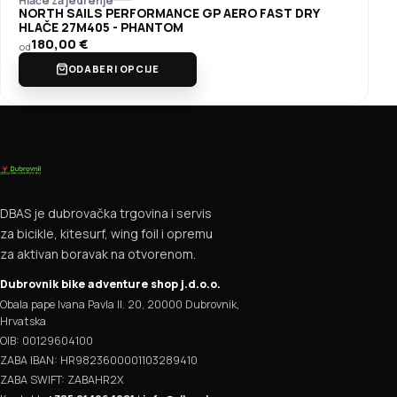
Hlače za jedrenje
NORTH SAILS PERFORMANCE GP AERO FAST DRY
HLAČE 27M405 - PHANTOM
180,00
€
od
ODABERI OPCIJE
DBAS je dubrovačka trgovina i servis
za bicikle, kitesurf, wing foil i opremu
za aktivan boravak na otvorenom.
Dubrovnik bike adventure shop j.d.o.o.
Obala pape Ivana Pavla II. 20, 20000 Dubrovnik,
Hrvatska
OIB: 00129604100
ZABA IBAN: HR9823600001103289410
ZABA SWIFT: ZABAHR2X