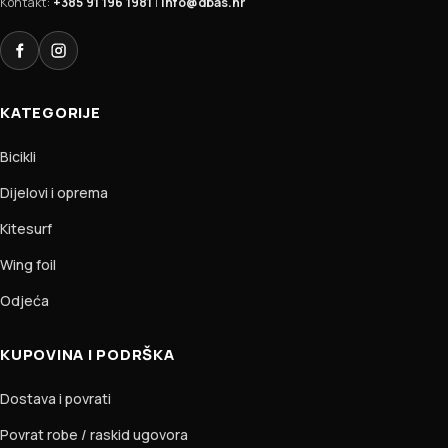
Kontakt:
+385 91 196 1981
|
info@dbas.hr
Facebook
Instagram
KATEGORIJE
Bicikli
Dijelovi i oprema
Kitesurf
Wing foil
Odjeća
KUPOVINA I PODRŠKA
Dostava i povrati
Povrat robe / raskid ugovora