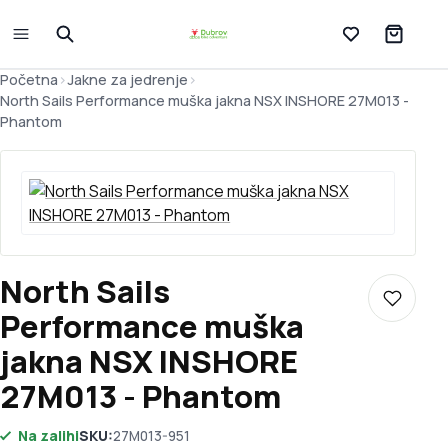
Lista želja
Početna
>
Jakne za jedrenje
>
North Sails Performance muška jakna NSX INSHORE 27M013 -
Phantom
North Sails
Dodaj u 
Performance muška
jakna NSX INSHORE
27M013 - Phantom
Na zalihi
SKU:
27M013-951