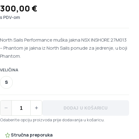
300,00
€
s PDV-om
North Sails Performance muška jakna NSX INSHORE 27M013
– Phantom je jakna iz North Sails ponude za jedrenje, u boji
Phantom.
VELIČINA
S
North Sails Performance muška jakna NSX INSHORE 27M013 - 
−
+
DODAJ U KOŠARICU
Odaberite opciju proizvoda prije dodavanja u košaricu.
Stručna preporuka