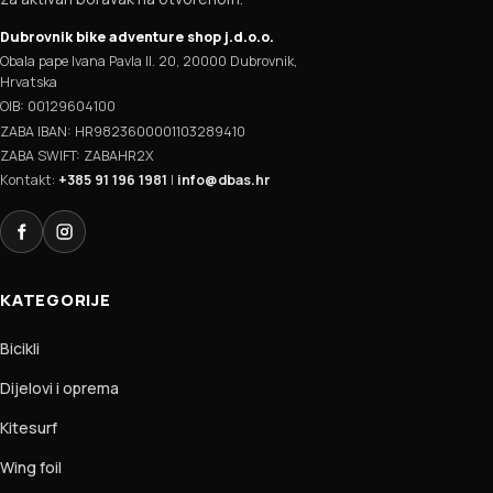
Dubrovnik bike adventure shop j.d.o.o.
Obala pape Ivana Pavla II. 20, 20000 Dubrovnik,
Hrvatska
OIB: 00129604100
ZABA IBAN: HR9823600001103289410
ZABA SWIFT: ZABAHR2X
Kontakt:
+385 91 196 1981
|
info@dbas.hr
Facebook
Instagram
KATEGORIJE
Bicikli
Dijelovi i oprema
Kitesurf
Wing foil