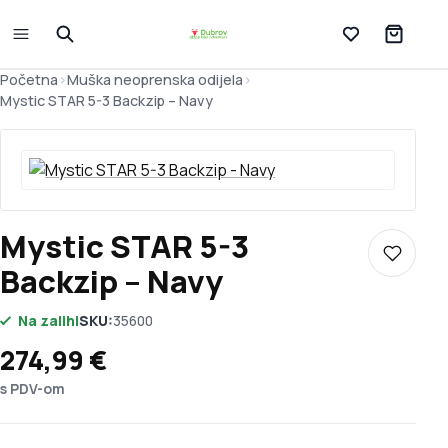
Lista želja
Početna
>
Muška neoprenska odijela
>
Mystic STAR 5-3 Backzip – Navy
Mystic STAR 5-3
Dodaj u 
Backzip – Navy
Na zalihi
SKU:
35600
274,99
€
s PDV-om