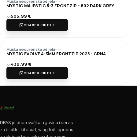
Muška neoprenska odijela
MYSTIC MAJESTIC 5-3 FRONTZIP – 802 DARK GREY
505,99
€
od
ODABERI OPCIJE
Muška neoprenska odijela
MYSTIC EVOLVE 4-3MM FRONTZIP 2025 - CRNA
439,99
€
od
ODABERI OPCIJE
DBAS je dubrovačka trgovina i servis
za bicikle, kitesurf, wing foil i opremu
za aktivan boravak na otvorenom.