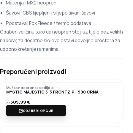
Materijal: MX2 neopren
Šavovi: GBS lijepljeni i slijepo šivani šavovi
Podstava: Fox Fleece / termo podstava
Odaberi veličinu tako da neopren stoji uz tijelo bez velikih
nabora; za dodatne slojeve ostavi dovoljno prostora za
udobno kretanje ramenima.
Preporučeni proizvodi
Muška neoprenska odijela
MYSTIC MAJESTIC 5-3 FRONTZIP - 900 CRNA
505,99
€
od
ODABERI OPCIJE