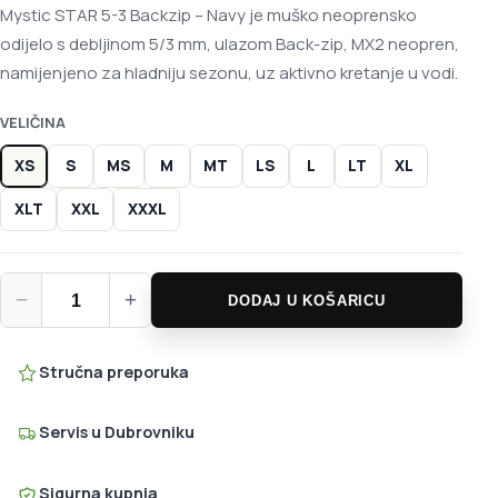
Mystic STAR 5-3 Backzip – Navy je muško neoprensko
odijelo s debljinom 5/3 mm, ulazom Back-zip, MX2 neopren,
namijenjeno za hladniju sezonu, uz aktivno kretanje u vodi.
VELIČINA
XS
S
MS
M
MT
LS
L
LT
XL
XLT
XXL
XXXL
Mystic STAR 5-3 Backzip – Navy količina
−
+
DODAJ U KOŠARICU
Stručna preporuka
Servis u Dubrovniku
Sigurna kupnja