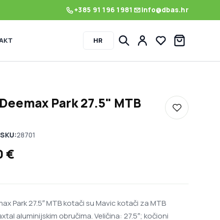
+385 91 196 1981
info@dbas.hr
AKT
HR
Lista želja
 Deemax Park 27.5" MTB
Dodaj u listu
SKU:
28701
0
€
ax Park 27.5″ MTB kotači su Mavic kotači za MTB
xtal aluminijskim obručima. Veličina: 27.5″; kočioni