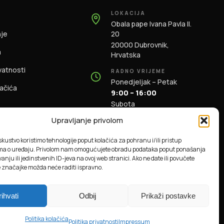
LOKACIJA
Obala pape Ivana Pavla II.
nje
20
20000 Dubrovnik,
m
Hrvatska
ivatnosti
RADNO VRIJEME
Ponedjeljak – Petak
lačića
9:00 – 16:00
Subota
9:00 – 13:00
Upravljanje privolom
KONTAKT
iskustvo koristimo tehnologije poput kolačića za pohranu i/ili pristup
+385 91 196 1981
ma o uređaju. Privolom nam omogućujete obradu podataka poput ponašanja
info@dbas.hr
anju ili jedinstvenih ID-jeva na ovoj web stranici. Ako ne date ili povučete
e značajke možda neće raditi ispravno.
rihvati
Odbij
Prikaži postavke
Powered by
NodesLogic
Politika kolačića
Politika privatnosti
Impressum