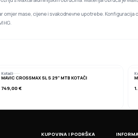
nju s Maxtal aluminijskim obručima. Materijal obruča je Maxta
dobar omjer mase, cijene i svakodnevne upotrebe. Konfiguracija
AM HG.
Kotači
K
MAVIC CROSSMAX SL S 29" MTB KOTAČI
M
749,00
€
1
KUPOVINA I PODRŠKA
INFORMA