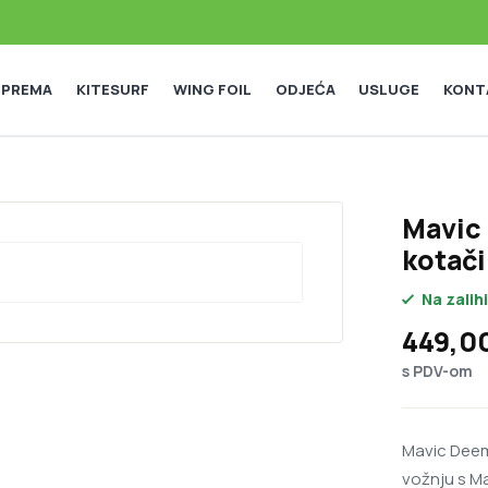
 OPREMA
KITESURF
WING FOIL
ODJEĆA
USLUGE
KONT
Mavic
kotači
Na zalihi
449,0
s PDV-om
Mavic Deem
vožnju s Ma