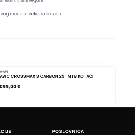
l aluminijska legura.
 ovog modela: veličina kotača
otači
AVIC CROSSMAX S CARBON 29" MTB KOTAČI
.099,00
€
CIJE
POSLOVNICA