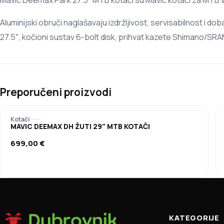
Mavic Deemax Park 27.5″ MTB kotači su Mavic kotači za MTB vož
Aluminijski obruči naglašavaju izdržljivost, servisabilnost i 
27.5″, kočioni sustav 6-bolt disk, prihvat kazete Shimano/SR
Preporučeni proizvodi
Kotači
MAVIC DEEMAX DH ŽUTI 29" MTB KOTAČI
699,00
€
KATEGORIJE