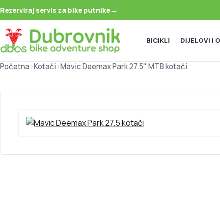
→
Rezerviraj servis za bike putnike
BICIKLI
DIJELOVI I
Početna
>
Kotači
>
Mavic Deemax Park 27.5" MTB kotači