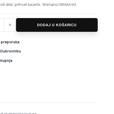
olt disk; prihvat kazete: Shimano/SRAM HG.
ax Park 27.5" MTB kotači količina
+
DODAJ U KOŠARICU
 preporuka
u Dubrovniku
 kupnja