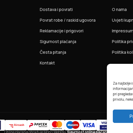
Dostava i povrati
O nama
Povrat robe / raskid ugovora
Uvjeti kup
Reklamacije i prigovori
Impressu
Sigurnost plaćanja
Politika pr
Česta pitanja
Politika ko
Kontakt
Za najbolje 
informacija
pri pregledav
privolu, nek
P
Online plaćanja obrađuje Monri WebPay.
Sigurnost online plaćanja