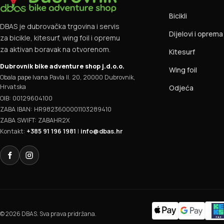
Bicikli
DBAS je dubrovačka trgovina i servis
Dijelovi i oprema
za bicikle, kitesurf, wing foil i opremu
za aktivan boravak na otvorenom.
Kitesurf
Dubrovnik bike adventure shop j.d.o.o.
Wing foil
Obala pape Ivana Pavla II. 20, 20000 Dubrovnik,
Hrvatska
Odjeća
OIB: 00129604100
ZABA IBAN: HR9823600001103289410
ZABA SWIFT: ZABAHR2X
Kontakt:
+385 91 196 1981
|
info@dbas.hr
Facebook
Instagram
© 2026 DBAS. Sva prava pridržana.