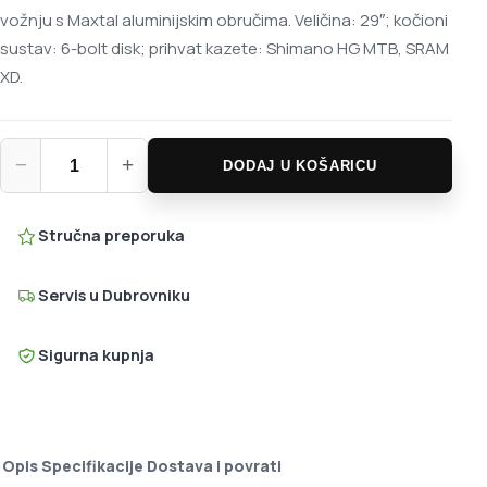
vožnju s Maxtal aluminijskim obručima. Veličina: 29″; kočioni
sustav: 6-bolt disk; prihvat kazete: Shimano HG MTB, SRAM
XD.
Mavic Deemax DH 29" MTB kotači količina
−
+
DODAJ U KOŠARICU
Stručna preporuka
Servis u Dubrovniku
Sigurna kupnja
Opis
Specifikacije
Dostava i povrati