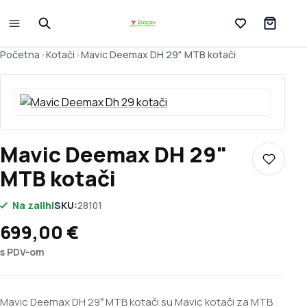
Lista želja
Početna
>
Kotači
>
Mavic Deemax DH 29" MTB kotači
Mavic Deemax DH 29"
Dodaj u 
MTB kotači
Na zalihi
SKU:
28101
699,00
€
s PDV-om
Mavic Deemax DH 29″ MTB kotači su Mavic kotači za MTB