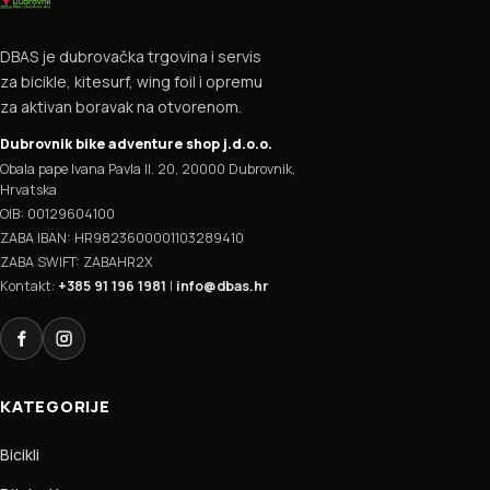
DBAS je dubrovačka trgovina i servis
za bicikle, kitesurf, wing foil i opremu
za aktivan boravak na otvorenom.
Dubrovnik bike adventure shop j.d.o.o.
Obala pape Ivana Pavla II. 20, 20000 Dubrovnik,
Hrvatska
OIB: 00129604100
ZABA IBAN: HR9823600001103289410
ZABA SWIFT: ZABAHR2X
Kontakt:
+385 91 196 1981
|
info@dbas.hr
Facebook
Instagram
KATEGORIJE
Bicikli