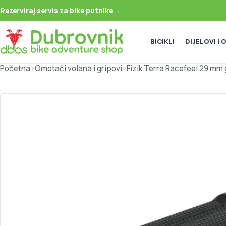
→
Rezerviraj servis za bike putnike
BICIKLI
DIJELOVI I
Početna
>
Omotači volana i gripovi
>
Fizik Terra Racefeel 29 mm 