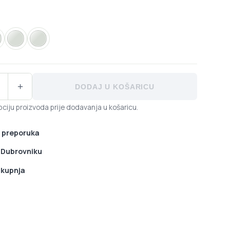
urgundy
Kaki
Lavender
 Racefeel 29 mm gripovi količina
+
DODAJ U KOŠARICU
ciju proizvoda prije dodavanja u košaricu.
 preporuka
u Dubrovniku
 kupnja