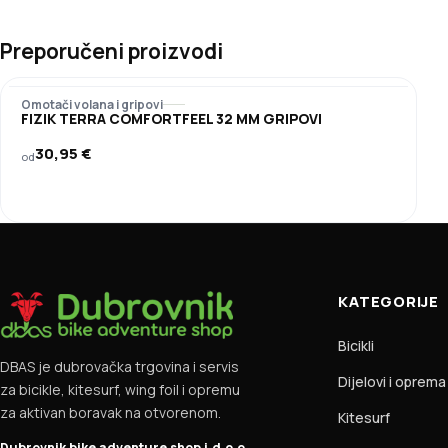
Preporučeni proizvodi
Omotači volana i gripovi
FIZIK TERRA COMFORTFEEL 32 MM GRIPOVI
30,95
€
od
KATEGORIJE
Bicikli
DBAS je dubrovačka trgovina i servis
Dijelovi i oprema
za bicikle, kitesurf, wing foil i opremu
za aktivan boravak na otvorenom.
Kitesurf
Dubrovnik bike adventure shop j.d.o.o.