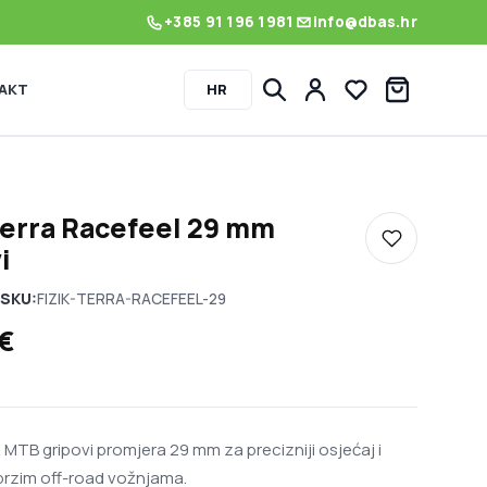
+385 91 196 1981
info@dbas.hr
AKT
HR
Lista želja
Terra Racefeel 29 mm
Dodaj u listu
i
SKU:
FIZIK-TERRA-RACEFEEL-29
€
 MTB gripovi promjera 29 mm za precizniji osjećaj i
brzim off-road vožnjama.