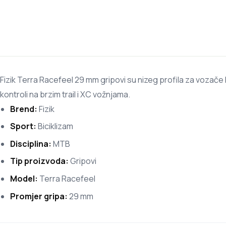
Fizik Terra Racefeel 29 mm gripovi su nizeg profila za vozače 
kontroli na brzim trail i XC vožnjama.
Brend:
Fizik
Sport:
Biciklizam
Disciplina:
MTB
Tip proizvoda:
Gripovi
Model:
Terra Racefeel
Promjer gripa:
29 mm