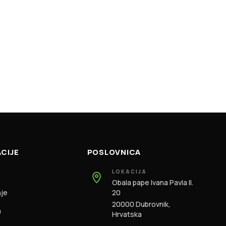
CIJE
POSLOVNICA
LOKACIJA
Obala pape Ivana Pavla II.
nje
20
20000 Dubrovnik,
m
Hrvatska