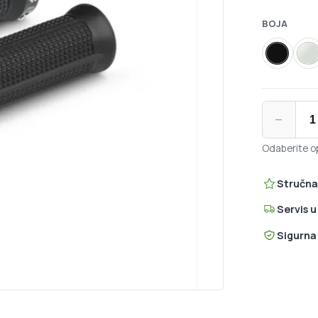
BOJA
Black
B
Fizik Terra
−
Odaberite op
Stručna
Servis 
Sigurna