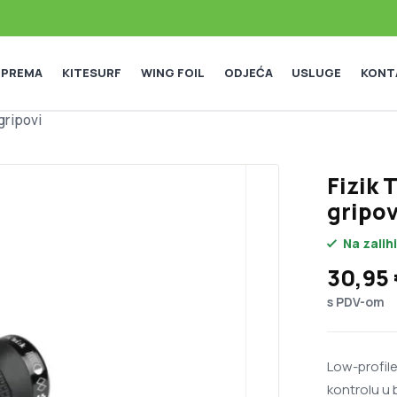
 OPREMA
KITESURF
WING FOIL
ODJEĆA
USLUGE
KONT
gripovi
Fizik 
gripov
Na zalihi
30,95
s PDV-om
Low-profile
kontrolu u 