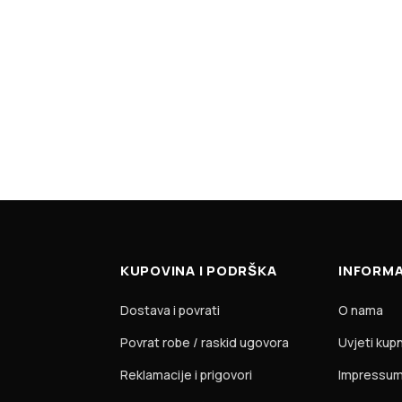
KUPOVINA I PODRŠKA
INFORMA
Dostava i povrati
O nama
Povrat robe / raskid ugovora
Uvjeti kup
Reklamacije i prigovori
Impressu