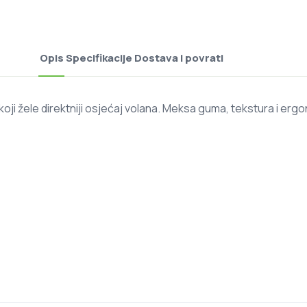
Opis
Specifikacije
Dostava i povrati
koji žele direktniji osjećaj volana. Meksa guma, tekstura i er