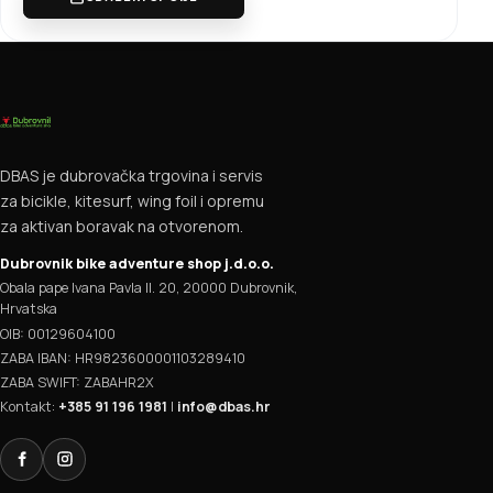
DBAS je dubrovačka trgovina i servis
za bicikle, kitesurf, wing foil i opremu
za aktivan boravak na otvorenom.
Dubrovnik bike adventure shop j.d.o.o.
Obala pape Ivana Pavla II. 20, 20000 Dubrovnik,
Hrvatska
OIB: 00129604100
ZABA IBAN: HR9823600001103289410
ZABA SWIFT: ZABAHR2X
Kontakt:
+385 91 196 1981
|
info@dbas.hr
Facebook
Instagram