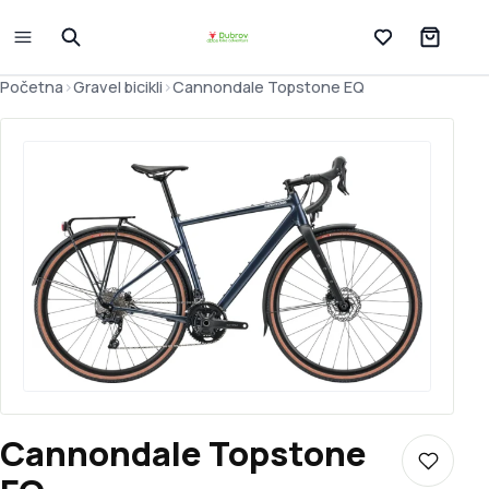
Lista želja
Početna
>
Gravel bicikli
>
Cannondale Topstone EQ
Cannondale Topstone
Dodaj u 