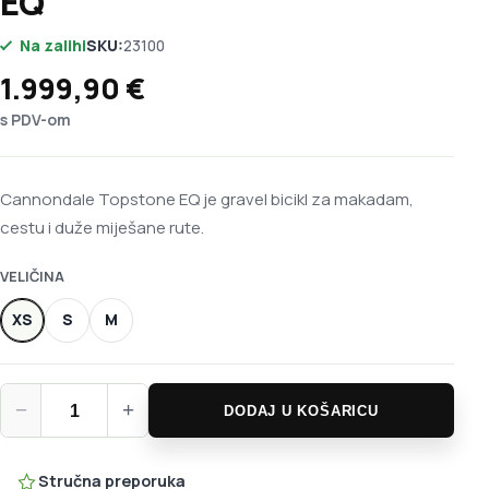
EQ
Na zalihi
SKU:
23100
1.999,90
€
s PDV-om
Cannondale Topstone EQ je gravel bicikl za makadam,
cestu i duže miješane rute.
VELIČINA
XS
S
M
Cannondale Topstone EQ količina
−
+
DODAJ U KOŠARICU
Stručna preporuka