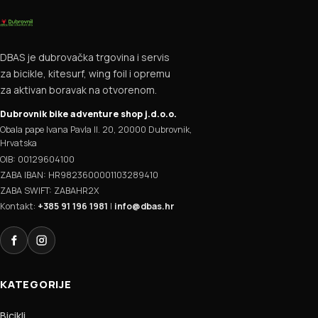
DBAS je dubrovačka trgovina i servis
za bicikle, kitesurf, wing foil i opremu
za aktivan boravak na otvorenom.
Dubrovnik bike adventure shop j.d.o.o.
Obala pape Ivana Pavla II. 20, 20000 Dubrovnik,
Hrvatska
OIB: 00129604100
ZABA IBAN: HR9823600001103289410
ZABA SWIFT: ZABAHR2X
Kontakt:
+385 91 196 1981
|
info@dbas.hr
Facebook
Instagram
KATEGORIJE
Bicikli