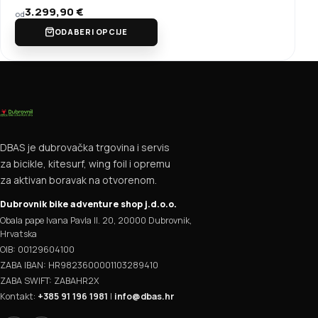
3.299,90
€
od
ODABERI OPCIJE
DBAS je dubrovačka trgovina i servis
za bicikle, kitesurf, wing foil i opremu
za aktivan boravak na otvorenom.
Dubrovnik bike adventure shop j.d.o.o.
Obala pape Ivana Pavla II. 20, 20000 Dubrovnik,
Hrvatska
OIB: 00129604100
ZABA IBAN: HR9823600001103289410
ZABA SWIFT: ZABAHR2X
Kontakt:
+385 91 196 1981
|
info@dbas.hr