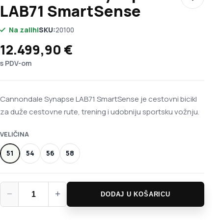
Dodaj u 
LAB71 SmartSense
Na zalihi
SKU:
20100
12.499,90
€
s PDV-om
Cannondale Synapse LAB71 SmartSense je cestovni bicikl
za duže cestovne rute, trening i udobniju sportsku vožnju.
VELIČINA
51
54
56
58
Cannondale Synapse LAB71 SmartSense količina
−
+
DODAJ U KOŠARICU