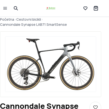
Lista želja
Početna
>
Cestovni bicikli
>
Cannondale Synapse LAB71 SmartSense
Cannondale Synapse