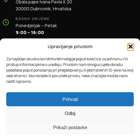
Obala pape Ivana Pavla II. 20
20000 Dubrovnik, Hrvatska
RADNO VRIJEME
Ponedjeljak – Petak
9:00 – 16:00
Subota
9:00 – 13:00
Upravljanje privolom
KONTAKT
Za najbolje iskustvo koristimo tehnologije poput kolačića za pohranu i/ili
+385 91 196 1981
pristup informacijama o uređaju. Privolom nam omogućujete obradu
info@dbas.hr
podataka poput ponašanja pri pregledavanju ili jedinstvenih ID-jeva na ovoj
web stranici. Ako ne date ili povučete privolu, neke značajke možda neće
raditi ispravno.
© 2026 DBAS. Sva prava pridržana.
Prihvati
Odbij
Prikaži postavke
Online plaćanja obrađuje Monri WebPay.
Sigurnost online plaćanja