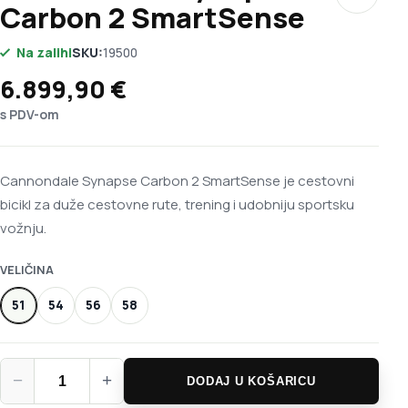
Dodaj u 
Carbon 2 SmartSense
Na zalihi
SKU:
19500
6.899,90
€
s PDV-om
Cannondale Synapse Carbon 2 SmartSense je cestovni
bicikl za duže cestovne rute, trening i udobniju sportsku
vožnju.
VELIČINA
51
54
56
58
Cannondale Synapse Carbon 2 SmartSense količina
−
+
DODAJ U KOŠARICU