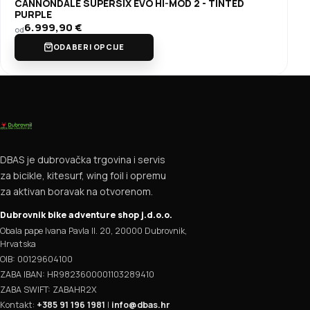
CANNONDALE SUPERSIX EVO HI-MOD 2 - TINTED
PURPLE
6.999,90
€
od
ODABERI OPCIJE
DBAS je dubrovačka trgovina i servis
za bicikle, kitesurf, wing foil i opremu
za aktivan boravak na otvorenom.
Dubrovnik bike adventure shop j.d.o.o.
Obala pape Ivana Pavla II. 20, 20000 Dubrovnik,
Hrvatska
OIB: 00129604100
ZABA IBAN: HR9823600001103289410
ZABA SWIFT: ZABAHR2X
Kontakt:
+385 91 196 1981
|
info@dbas.hr