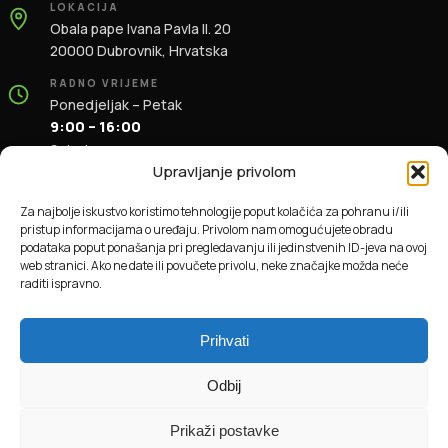
LOKACIJA
Obala pape Ivana Pavla II. 20
20000 Dubrovnik, Hrvatska
RADNO VRIJEME
Ponedjeljak – Petak
9:00 – 16:00
Subota
9:00 – 13:00
Upravljanje privolom
KONTAKT
Za najbolje iskustvo koristimo tehnologije poput kolačića za pohranu i/ili
+385 91 196 1981
pristup informacijama o uređaju. Privolom nam omogućujete obradu
info@dbas.hr
podataka poput ponašanja pri pregledavanju ili jedinstvenih ID-jeva na ovoj
web stranici. Ako ne date ili povučete privolu, neke značajke možda neće
raditi ispravno.
© 2026 DBAS. Sva prava pridržana.
Prihvati
Odbij
Prikaži postavke
Online plaćanja obrađuje Monri WebPay.
Sigurnost online plaćanja