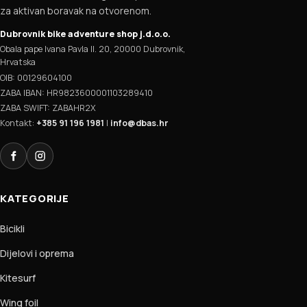
za aktivan boravak na otvorenom.
Dubrovnik bike adventure shop j.d.o.o.
Obala pape Ivana Pavla II. 20, 20000 Dubrovnik,
Hrvatska
OIB: 00129604100
ZABA IBAN: HR9823600001103289410
ZABA SWIFT: ZABAHR2X
Kontakt:
+385 91 196 1981
|
info@dbas.hr
Facebook
Instagram
KATEGORIJE
Bicikli
Dijelovi i oprema
Kitesurf
Wing foil