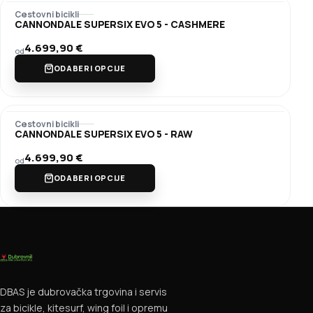
Cestovni bicikli
CANNONDALE SUPERSIX EVO 5 - CASHMERE
4.699,90
€
od
ODABERI OPCIJE
Cestovni bicikli
CANNONDALE SUPERSIX EVO 5 - RAW
4.699,90
€
od
ODABERI OPCIJE
DBAS je dubrovačka trgovina i servis
za bicikle, kitesurf, wing foil i opremu