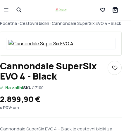
Lista želja
Početna
>
Cestovni bicikli
>
Cannondale SuperSix EVO 4 - Black
Cannondale SuperSix
Dodaj u 
EVO 4 - Black
Na zalihi
SKU:
17100
2.899,90
€
s PDV-om
Cannondale SuperSix EVO 4 – Black je cestovni bicikl za