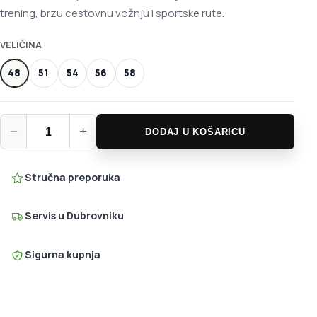
trening, brzu cestovnu vožnju i sportske rute.
VELIČINA
48
51
54
56
58
Cannondale SuperSix EVO 4 - Black količina
−
+
DODAJ U KOŠARICU
Stručna preporuka
Servis u Dubrovniku
Sigurna kupnja