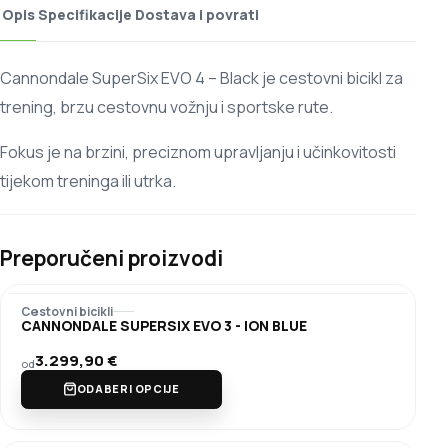
Opis
Specifikacije
Dostava i povrati
Cannondale SuperSix EVO 4 – Black je cestovni bicikl za
trening, brzu cestovnu vožnju i sportske rute.
Fokus je na brzini, preciznom upravljanju i učinkovitosti
tijekom treninga ili utrka.
Preporučeni proizvodi
Cestovni bicikli
CANNONDALE SUPERSIX EVO 3 - ION BLUE
3.299,90
€
od
ODABERI OPCIJE