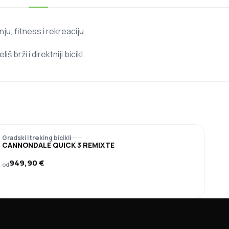
u, fitness i rekreaciju.
brži i direktniji bicikl.
Gradski i treking bicikli
CANNONDALE QUICK 3 REMIXTE
949,90
€
od