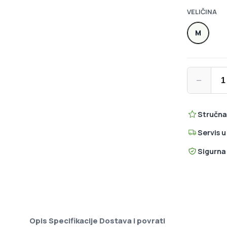
VELIČINA
M
Cannondale
−
Stručna
Servis 
Sigurna
Opis
Specifikacije
Dostava i povrati