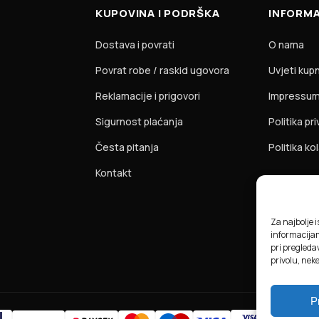
KUPOVINA I PODRŠKA
INFORMA
Dostava i povrati
O nama
Povrat robe / raskid ugovora
Uvjeti kup
Reklamacije i prigovori
Impressu
Sigurnost plaćanja
Politika pr
Česta pitanja
Politika ko
Kontakt
Za najbolje 
informacija
pri pregledav
privolu, nek
P