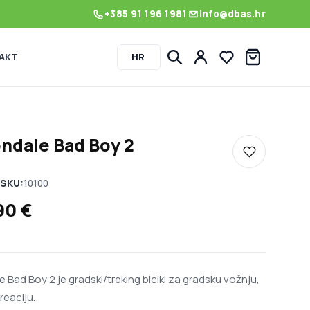
+385 91 196 1981
info@dbas.hr
AKT
HR
Lista želja
ndale Bad Boy 2
Dodaj u listu
SKU:
10100
,90
€
Bad Boy 2 je gradski/treking bicikl za gradsku vožnju,
kreaciju.