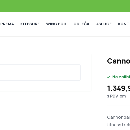
 OPREMA
KITESURF
WING FOIL
ODJEĆA
USLUGE
KONT
Canno
Na zalihi
1.349
s PDV-om
Cannondale 
fitness i re