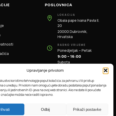
CIJE
POSLOVNICA
LOKACIJA
Obala pape Ivana Pavla II.
nje
20
20000 Dubrovnik,
m
Hrvatska
ivatnosti
RADNO VRIJEME
Ponedjeljak – Petak
lačića
9:00 – 16:00
Subota
9:00 – 13:00
Upravljanje privolom
KONTAKT
iskustvo koristimo tehnologije poput kolačića za pohranu i/ili pristup
+385 91 196 1981
ma o uređaju. Privolom nam omogućujete obradu podataka poput ponašanja
info@dbas.hr
anju ili jedinstvenih ID-jeva na ovoj web stranici. Ako ne date ili povučete
e značajke možda neće raditi ispravno.
rihvati
Odbij
Prikaži postavke