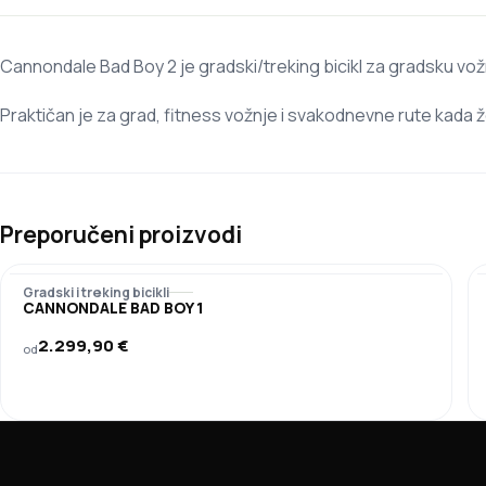
Cannondale Bad Boy 2 je gradski/treking bicikl za gradsku vožnj
Praktičan je za grad, fitness vožnje i svakodnevne rute kada želiš 
Preporučeni proizvodi
Gradski i treking bicikli
CANNONDALE BAD BOY 1
2.299,90
€
od