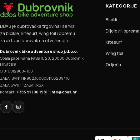
KATEGORIJE
Bicikli
DBAS je dubrovačka trgovina i servis
Dijelovi i oprema
za bicikle, kitesurf, wing foil i opremu
za aktivan boravak na otvorenom.
Kitesurf
Dubrovnik bike adventure shop j.d.o.o.
Wing foil
Obala pape Ivana Pavla II. 20, 20000 Dubrovnik,
Hrvatska
Odjeća
OIB: 00129604100
ZABA IBAN: HR9823600001103289410
ZABA SWIFT: ZABAHR2X
Kontakt:
+385 91 196 1981
|
info@dbas.hr
Facebook
Instagram