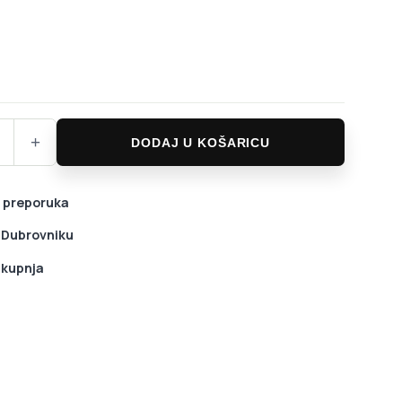
 Bad Boy 2 količina
+
DODAJ U KOŠARICU
 preporuka
u Dubrovniku
 kupnja