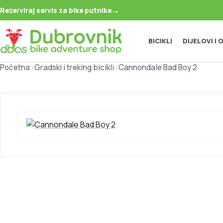
→
Rezerviraj servis za bike putnike
BICIKLI
DIJELOVI I
Početna
>
Gradski i treking bicikli
>
Cannondale Bad Boy 2